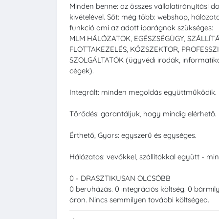
Minden benne: az összes vállalatirányítási d
kivételével. Sőt: még több: webshop, hálóza
funkció ami az adott iparágnak szükséges:
MLM HÁLÓZATOK, EGÉSZSÉGÜGY, SZÁLLÍTÁ
FLOTTAKEZELÉS, KÖZSZEKTOR, PROFESSZ
SZOLGÁLTATÓK (ügyvédi irodák, informatikai
cégek).
Integrált: minden megoldás együttműködik.
Törődés: garantáljuk, hogy mindig elérhető.
Érthető, Gyors: egyszerű és egységes.
Hálózatos: vevőkkel, szállítókkal együtt - m
0 - DRASZTIKUSAN OLCSÓBB
0 beruházás. 0 integrációs költség. 0 bármil
áron. Nincs semmilyen további költséged.