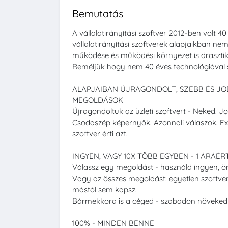
Bemutatás
A vállalatirányítási szoftver 2012-ben volt 40
vállalatirányítási szoftverek alapjaikban ne
működése és működési környezet is draszti
Reméljük hogy nem 40 éves technológiával s
ALAPJAIBAN ÚJRAGONDOLT, SZEBB ÉS JO
MEGOLDÁSOK
Újragondoltuk az üzleti szoftvert - Neked. J
Csodaszép képernyők. Azonnali válaszok. Ex
szoftver érti azt.
INGYEN, VAGY 10X TÖBB EGYBEN - 1 ÁRÁÉR
Válassz egy megoldást - használd ingyen, ö
Vagy az összes megoldást: egyetlen szoftver e
mástól sem kapsz.
Bármekkora is a céged - szabadon növeked
100% - MINDEN BENNE