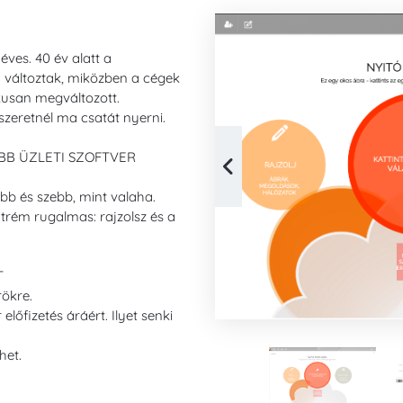
 éves. 40 év alatt a
m változtak, miközben a cégek
kusan megváltozott.
zeretnél ma csatát nyerni.
BB ÜZLETI SZOFTVER
obb és szebb, mint valaha.
trém rugalmas: rajzolsz és a
T
rökre.
lőfizetés áráért. Ilyet senki
het.