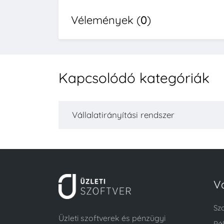
Vélemények (
0
)
Kapcsolódó kategóriák
Vállalatirányítási rendszer
V
Sz
Üzleti szoftverek és pénzügyi
Pá