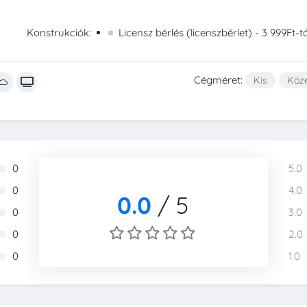
Konstrukciók:
Licensz bérlés (licenszbérlet) - 3 999Ft-t
Cégméret:
Kis
Köz
0
5.0
0
4.0
0.0
/
5
0
3.0
0
2.0
0
1.0