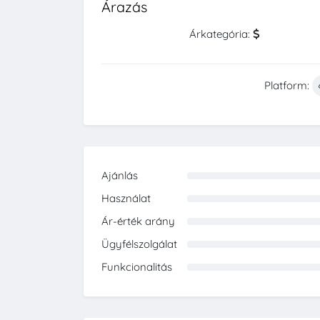
Árazás
Árkategória:
Platform:
Ajánlás
0%
Használat
0%
Ár-érték arány
0%
Ügyfélszolgálat
0%
Funkcionalitás
0%