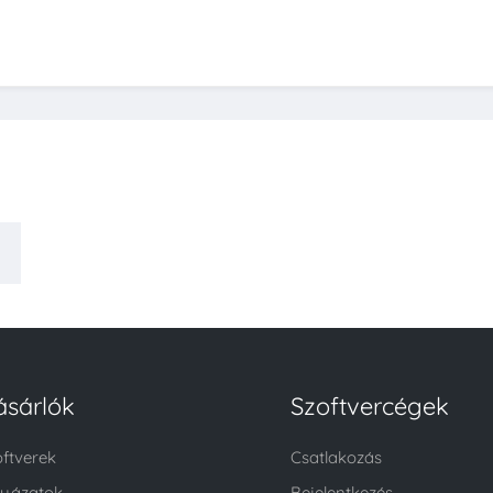
ásárlók
Szoftvercégek
oftverek
Csatlakozás
lyázatok
Bejelentkezés