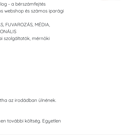
olog - a bérszámfejtés
tos webshop és számos iparági
S, FUVAROZÁS, MÉDIA,
IONÁLIS
 szolgáltatók, mérnöki
intha az irodádban ülnének.
yen további költség. Egyetlen