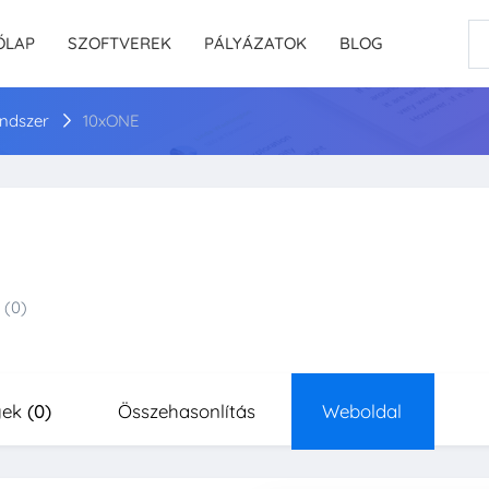
ŐLAP
SZOFTVEREK
PÁLYÁZATOK
BLOG
rendszer
10xONE
(0)
yek
(0)
Összehasonlítás
Weboldal