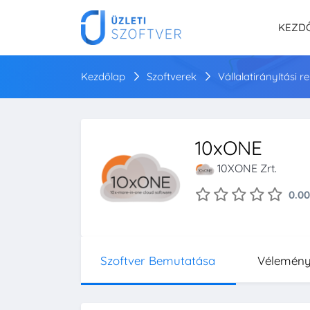
KEZD
Kezdőlap
Szoftverek
Vállalatirányítási 
10xONE
10XONE Zrt.
0.00
Szoftver Bemutatása
Vélemén