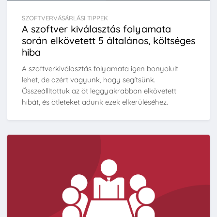
SZOFTVERVÁSÁRLÁSI TIPPEK
A szoftver kiválasztás folyamata
során elkövetett 5 általános, költséges
hiba
A szoftverkiválasztás folyamata igen bonyolult
lehet, de azért vagyunk, hogy segítsünk.
Összeállítottuk az öt leggyakrabban elkövetett
hibát, és ötleteket adunk ezek elkerüléséhez.