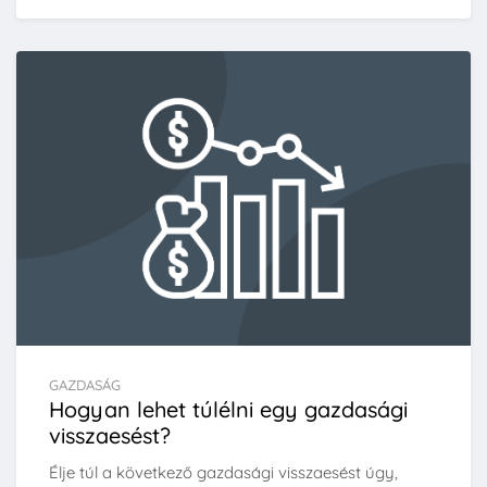
GAZDASÁG
Hogyan lehet túlélni egy gazdasági
visszaesést?
Élje túl a következő gazdasági visszaesést úgy,