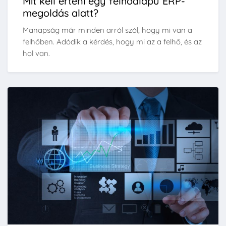
Mit kell érteni egy felhőalapú ERP-
megoldás alatt?
Manapság már minden arról szól, hogy mi van a
felhőben. Adódik a kérdés, hogy mi az a felhő, és az
hol van.