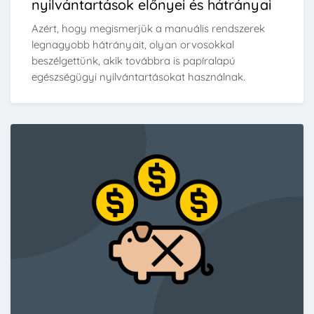
nyilvántartások előnyei és hátrányai
Azért, hogy megismerjük a manuális rendszerek
legnagyobb hátrányait, olyan orvosokkal
beszélgettünk, akik továbbra is papíralapú
egészségügyi nyilvántartásokat használnak.