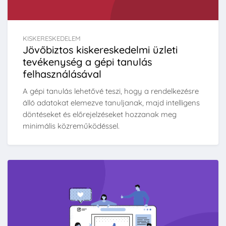
KISKERESKEDELEM
Jövőbiztos kiskereskedelmi üzleti
tevékenység a gépi tanulás
felhasználásával
A gépi tanulás lehetővé teszi, hogy a rendelkezésre
álló adatokat elemezve tanuljanak, majd intelligens
döntéseket és előrejelzéseket hozzanak meg
minimális közreműködéssel.