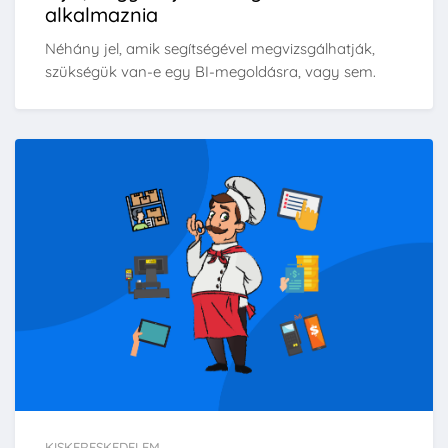
alkalmaznia
Néhány jel, amik segítségével megvizsgálhatják,
szükségük van-e egy BI-megoldásra, vagy sem.
KISKERESKEDELEM