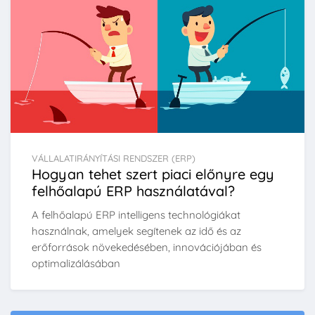
VÁLLALATIRÁNYÍTÁSI RENDSZER (ERP)
Hogyan tehet szert piaci előnyre egy
felhőalapú ERP használatával?
A felhőalapú ERP intelligens technológiákat
használnak, amelyek segítenek az idő és az
erőforrások növekedésében, innovációjában és
optimalizálásában