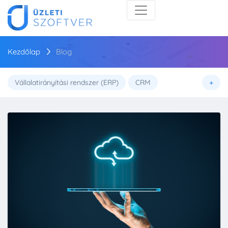
Kezdőlap
Blog
+
Vállalatirányítási rendszer (ERP)
CRM
Biztonság
Üzleti intelligencia (BI)
Egészségügy
Kiskereskedelem
Mesterséges intelligencia (AI)
Üzlet
Elektronikus betegnyilvántartás
Gazdaság
Projektmenedzsment
Szoftvervásárlási tippek
Távmunka
Trendek