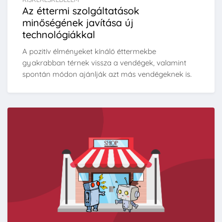
Az éttermi szolgáltatások
minőségének javítása új
technológiákkal
A pozitív élményeket kínáló éttermekbe
gyakrabban térnek vissza a vendégek, valamint
spontán módon ajánlják azt más vendégeknek is.