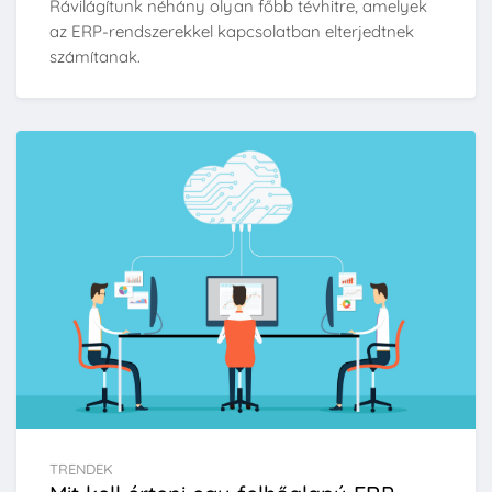
Rávilágítunk néhány olyan főbb tévhitre, amelyek
az ERP-rendszerekkel kapcsolatban elterjedtnek
számítanak.
TRENDEK