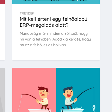
TRENDEK
Mit kell érteni egy felhőalapú
ERP-megoldás alatt?
Manapság már minden arról szól, hogy
mi van a felhőben. Adódik a kérdés, hogy
mi az a felhő, és az hol van.