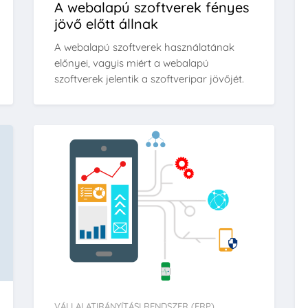
A webalapú szoftverek fényes
jövő előtt állnak
A webalapú szoftverek használatának
előnyei, vagyis miért a webalapú
szoftverek jelentik a szoftveripar jövőjét.
VÁLLALATIRÁNYÍTÁSI RENDSZER (ERP)