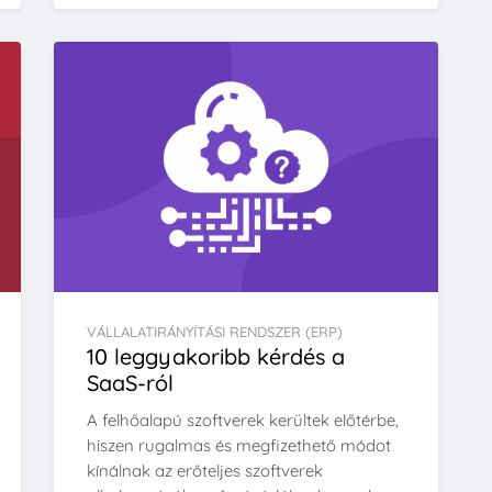
VÁLLALATIRÁNYÍTÁSI RENDSZER (ERP)
10 leggyakoribb kérdés a
SaaS-ról
A felhőalapú szoftverek kerültek előtérbe,
hiszen rugalmas és megfizethető módot
kínálnak az erőteljes szoftverek