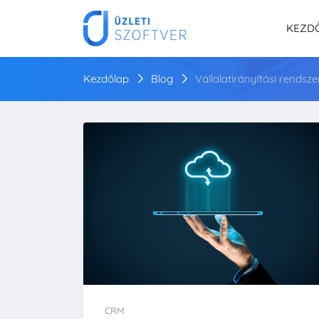
KEZD
Kezdőlap
Blog
Vállalatirányítási rendsz
CRM