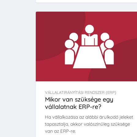
VÁLLALATIRÁNYÍTÁSI RENDSZER (ERP)
Mikor van szüksége egy
vállalatnak ERP-re?
Ha vállalkozása az alábbi árulkodó jeleket
tapasztalja, akkor valószínűleg szüksége
van az ERP-re.