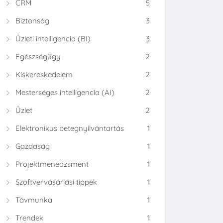
CRM
5
Biztonság
3
Üzleti intelligencia (BI)
3
Egészségügy
2
Kiskereskedelem
2
Mesterséges intelligencia (AI)
2
Üzlet
2
Elektronikus betegnyilvántartás
1
Gazdaság
1
Projektmenedzsment
1
Szoftvervásárlási tippek
1
Távmunka
1
Trendek
1