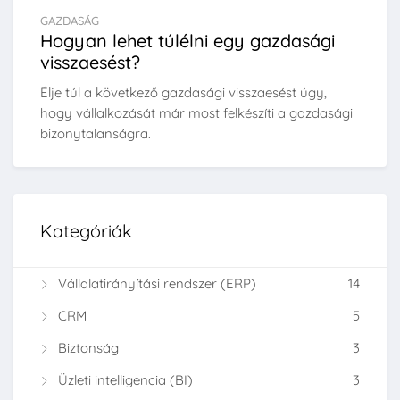
GAZDASÁG
Hogyan lehet túlélni egy gazdasági
visszaesést?
Élje túl a következő gazdasági visszaesést úgy,
hogy vállalkozását már most felkészíti a gazdasági
bizonytalanságra.
Kategóriák
Vállalatirányítási rendszer (ERP)
14
CRM
5
Biztonság
3
Üzleti intelligencia (BI)
3