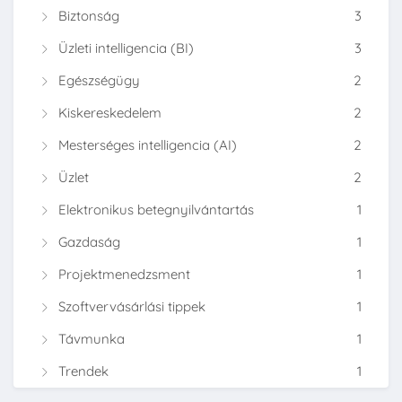
Biztonság
3
Üzleti intelligencia (BI)
3
Egészségügy
2
Kiskereskedelem
2
Mesterséges intelligencia (AI)
2
Üzlet
2
Elektronikus betegnyilvántartás
1
Gazdaság
1
Projektmenedzsment
1
Szoftvervásárlási tippek
1
Távmunka
1
Trendek
1