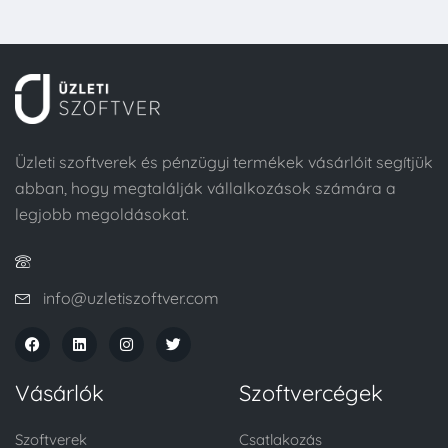
Üzleti szoftverek és pénzügyi termékek vásárlóit segítjük
abban, hogy megtalálják vállalkozások számára a
legjobb megoldásokat.
info@uzletiszoftver.com
Vásárlók
Szoftvercégek
Szoftverek
Csatlakozás