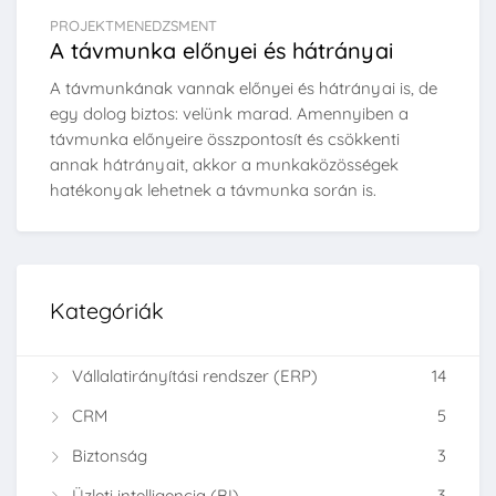
PROJEKTMENEDZSMENT
A távmunka előnyei és hátrányai
A távmunkának vannak előnyei és hátrányai is, de
egy dolog biztos: velünk marad. Amennyiben a
távmunka előnyeire összpontosít és csökkenti
annak hátrányait, akkor a munkaközösségek
hatékonyak lehetnek a távmunka során is.
Kategóriák
Vállalatirányítási rendszer (ERP)
14
CRM
5
Biztonság
3
Üzleti intelligencia (BI)
3