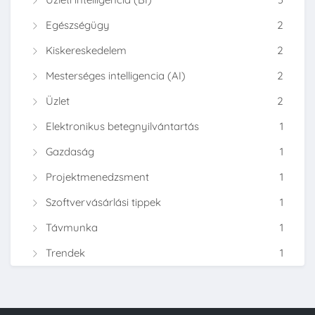
Egészségügy
2
Kiskereskedelem
2
Mesterséges intelligencia (AI)
2
Üzlet
2
Elektronikus betegnyilvántartás
1
Gazdaság
1
Projektmenedzsment
1
Szoftvervásárlási tippek
1
Távmunka
1
Trendek
1