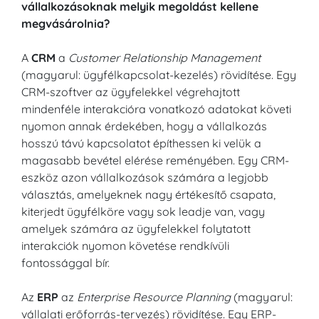
vállalkozásoknak melyik megoldást kellene
megvásárolnia?
A
CRM
a
Customer Relationship Management
(magyarul: ügyfélkapcsolat-kezelés) rövidítése. Egy
CRM-szoftver az ügyfelekkel végrehajtott
mindenféle interakcióra vonatkozó adatokat követi
nyomon annak érdekében, hogy a vállalkozás
hosszú távú kapcsolatot építhessen ki velük a
magasabb bevétel elérése reményében. Egy CRM-
eszköz azon vállalkozások számára a legjobb
választás, amelyeknek nagy értékesítő csapata,
kiterjedt ügyfélköre vagy sok leadje van, vagy
amelyek számára az ügyfelekkel folytatott
interakciók nyomon követése rendkívüli
fontossággal bír.
Az
ERP
az
Enterprise Resource Planning
(magyarul:
vállalati erőforrás-tervezés) rövidítése. Egy ERP-