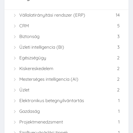
Vállalatirányítási rendszer (ERP)
14
CRM
5
Biztonság
3
Üzleti intelligencia (BI)
3
Egészségügy
2
Kiskereskedelem
2
Mesterséges intelligencia (AI)
2
Üzlet
2
Elektronikus betegnyilvántartás
1
Gazdaság
1
Projektmenedzsment
1
Szoftvervásárlási tippek
1