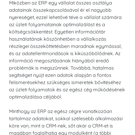
Miközben az ERP egy vállalat összes osztálya
adatainak összekapcsolásával ér el nagyobb
nyereséget, ezzel lehetővé téve a vállalat számára
az üzleti folyamatainak optimalizálást és a
költségcsökkentést. Egyetlen információtár
használatának köszönhetően a vállalkozás
részlegei összeköttetésben maradnak egymással,
és az adatellentmondások is kiküszöbölődnek. Az
információ megosztásának hiányából eredő
problémák is megszűnnek. Továbbá, hatalmas
segítséget nyújt ezen adatok alapján a fontos
felismerésekhez szükséges ismeretek bővítéséhez
az üzleti folyamatok és az egész cég működésének
optimalizálása céljából.
Minthogy az ERP az egész cégre vonatkozóan
tartalmaz adatokat, sokkal szélesebb alkalmazási
köre van, mint a CRM-nek, sőt akár a CRM-et is
magában foglalhatja egy modulként (a többi