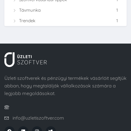
Távmunka
1
Trendek
1
Üzleti szoftverek és pénzügyi termékek vásárlóit segítjük
abban, hogy megtalálják vállalkozások számára a
legjobb megoldásokat.
info@uzletiszoftver.com