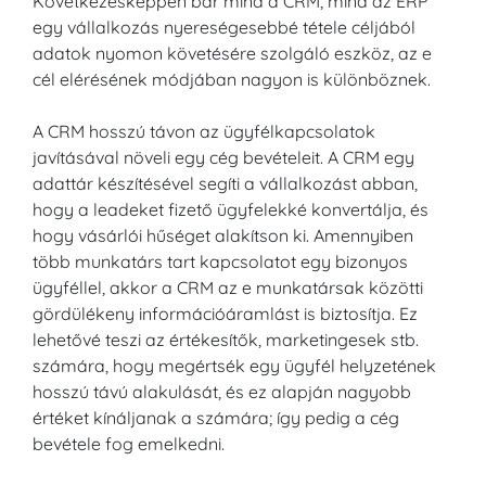
Következésképpen bár mind a CRM, mind az ERP
egy vállalkozás nyereségesebbé tétele céljából
adatok nyomon követésére szolgáló eszköz, az e
cél elérésének módjában nagyon is különböznek.
A CRM hosszú távon az ügyfélkapcsolatok
javításával növeli egy cég bevételeit. A CRM egy
adattár készítésével segíti a vállalkozást abban,
hogy a leadeket fizető ügyfelekké konvertálja, és
hogy vásárlói hűséget alakítson ki. Amennyiben
több munkatárs tart kapcsolatot egy bizonyos
ügyféllel, akkor a CRM az e munkatársak közötti
gördülékeny információáramlást is biztosítja. Ez
lehetővé teszi az értékesítők, marketingesek stb.
számára, hogy megértsék egy ügyfél helyzetének
hosszú távú alakulását, és ez alapján nagyobb
értéket kínáljanak a számára; így pedig a cég
bevétele fog emelkedni.