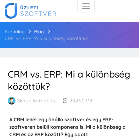
Kezdőlap
Blog
CRM vs. ERP: Mi a különbség közöttük?
CRM vs. ERP: Mi a különbség
közöttük?
Simon Barnabás
2023.07.13
A CRM lehet egy önálló szoftver és egy ERP-
szoftveren belüli komponens is. Mi a különbség a
CRM és az ERP között? Egy adott