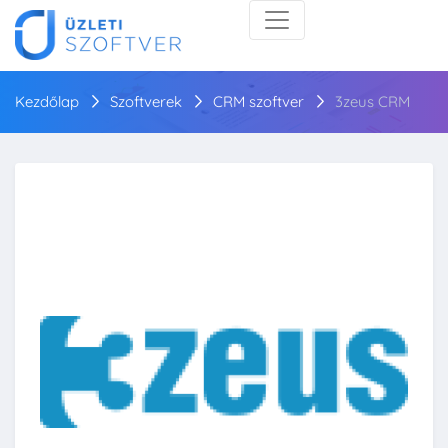
Kezdőlap
Szoftverek
CRM szoftver
3zeus CRM