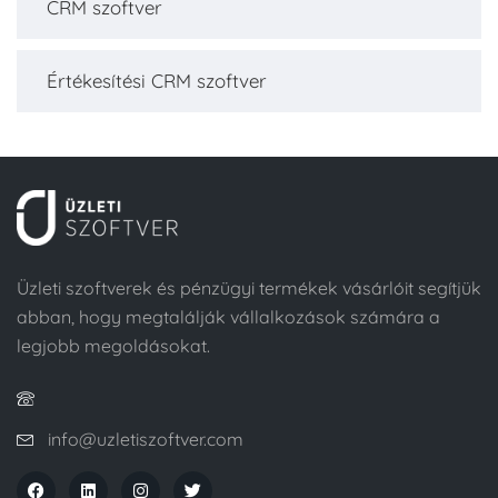
CRM szoftver
Értékesítési CRM szoftver
Üzleti szoftverek és pénzügyi termékek vásárlóit segítjük
abban, hogy megtalálják vállalkozások számára a
legjobb megoldásokat.
info@uzletiszoftver.com