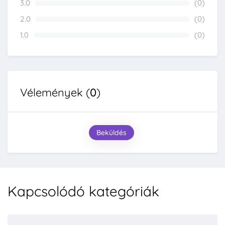
3.0
(0)
0%
2.0
(0)
0%
1.0
(0)
0%
Vélemények (
0
)
Beküldés
Kapcsolódó kategóriák