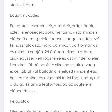
statisztikákat.
Együttműködés
Feladatok, események, e-mailek, érdeklődők,
üzleti lehetőségek, dokumentumok stb. minden
elérhető a megfelelő jogosultsággal rendelkező
felhasználók számára bármikor, bárhonnan az
év minden napján, 24 órában. Minden adatot
csak egyszer kell rögzítenie és azt mindenki eléri.
Nem kell többé papírfecniket használnia vagy
excel táblákkal bajlódnia, ehelyett mindent egy
helyen tárolhat és mindenki tudni fogja, hogy mi
a dolga és ami a legfontosabb az ügyfele is
elégedett lesz.
Feladatok
Minden feladatot egy helyen kezel, így mindig