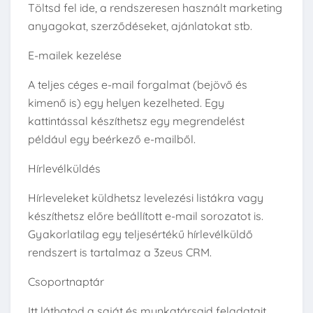
Töltsd fel ide, a rendszeresen használt marketing
anyagokat, szerződéseket, ajánlatokat stb.
E-mailek kezelése
A teljes céges e-mail forgalmat (bejövő és
kimenő is) egy helyen kezelheted. Egy
kattintással készíthetsz egy megrendelést
például egy beérkező e-mailből.
Hírlevélküldés
Hírleveleket küldhetsz levelezési listákra vagy
készíthetsz előre beállított e-mail sorozatot is.
Gyakorlatilag egy teljesértékű hírlevélküldő
rendszert is tartalmaz a 3zeus CRM.
Csoportnaptár
Itt láthatod a saját és munkatársaid feladatait.