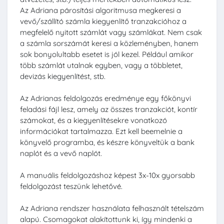
Az Adriana párosítási algoritmusa megkeresi a
vevő/szállító számla kiegyenlítő tranzakcióhoz a
megfelelő nyitott számlát vagy számlákat. Nem csak
a számla sorszámát keresi a közleményben, hanem
sok bonyolultabb esetet is jól kezel. Például amikor
több számlát utalnak egyben, vagy a többletet,
devizás kiegyenlítést, stb.
Az Adrianas feldolgozás eredménye egy főkönyvi
feladási fájl lesz, amely az összes tranzakciót, kontír
számokat, és a kiegyenlítésekre vonatkozó
információkat tartalmazza. Ezt kell beemelnie a
könyvelő programba, és készre könyveltük a bank
naplót és a vevő naplót.
A manuális feldolgozáshoz képest 3x-10x gyorsabb
feldolgozást teszünk lehetővé.
Az Adriana rendszer használata felhasznált tételszám
alapú. Csomagokat alakítottunk ki, így mindenki a