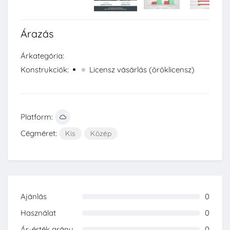
Árazás
Árkategória:
Konstrukciók:
Licensz vásárlás (öröklicensz)
Platform:
Cégméret:
Kis
Közép
Ajánlás
0
0%
Használat
0
0%
Ár-érték arány
0