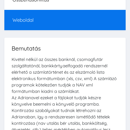
Weboldal
Bemutatás
Kivétel nélkül az összes banknál, csomagfutár
szolgáltatónál, bankkártyaelfogadó rendszernél
elérhető a számlatörténet és az elszámoló lista
elektronikus formátumban (xls, csv, xml) A számlázó
programok kötelezően tudják a NAV xml
formátumban kiadni a számlákat.
Az Adrianavel ezeket a fájlokat tudják készre
könyvelve beemelni a könyvelő programba.
Kontírozási szabályokat tudnak létrehozni az
Adrianaban, így a rendszeresen ismétlődő tételek
kontírozása (nav utalás bér utalás, bankköltség,
átvezetés, stb.) teljes mértékben automatikus lesz.