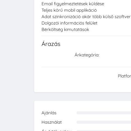
Email figyelmeztetések küldése
Teljes körű mobil applikáció
Adat szinkronizáció akár több külső szoftver
Dolgozói információs felület
Bérköltség kimutatások
Árazás
Árkategória:
Platfo
Ajánlás
0%
Használat
0%