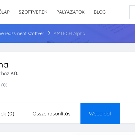
ŐLAP
SZOFTVEREK
PÁLYÁZATOK
BLOG
enedzsment szoftver
AMTECH Alpha
ha
ház Kft.
(0)
yek
(0)
Összehasonlítás
Weboldal