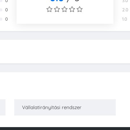
0
3.0
0
2.0
0
1.0
Vállalatirányítási rendszer