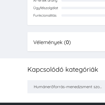
Ár-érték arány
0%
Ügyfélszolgálat
0%
Funkcionalitás
0%
Vélemények (
0
)
Kapcsolódó kategóriák
Humánerőforrás-menedzsment szoft
ver