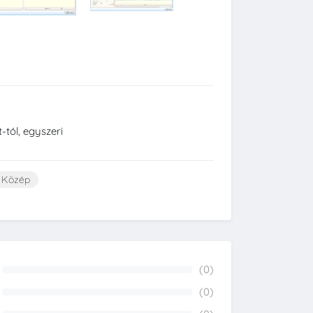
-tól, egyszeri
Közép
(0)
0%
(0)
0%