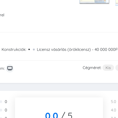
rel
Konstrukciók:
Licensz vásárlás (öröklicensz) - 40 000 000Ft
Cégméret:
Kis
rm:
0
5.0
0
4.0
0.0
/
5