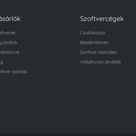
ásárlók
Szoftvercégek
oftverek
Csatlakozás
lyázatok
Bejelentkezés
ldetésünk
Szoftver beküldés
og
Vállalkozás átvétele
ftver ajánlás