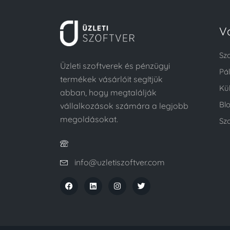
V
Sz
Üzleti szoftverek és pénzügyi
Pá
termékek vásárlóit segítjük
Kü
abban, hogy megtalálják
Bl
vállalkozások számára a legjobb
megoldásokat.
Szo
info@uzletiszoftver.com