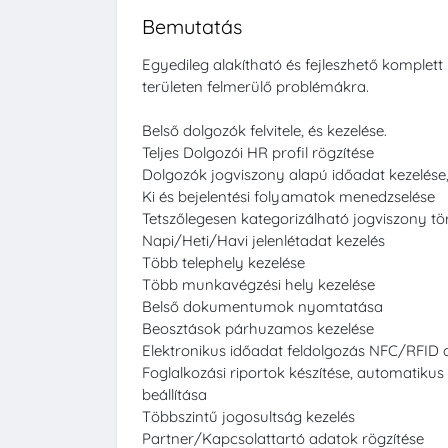
Bemutatás
Egyedileg alakítható és fejleszhető komplett
területen felmerülő problémákra.
Belső dolgozók felvitele, és kezelése.
Teljes Dolgozói HR profil rögzítése
Dolgozók jogviszony alapú időadat kezelése
Ki és bejelentési folyamatok menedzselése
Tetszőlegesen kategorizálható jogviszony tör
Napi/Heti/Havi jelenlétadat kezelés
Több telephely kezelése
Több munkavégzési hely kezelése
Belső dokumentumok nyomtatása
Beosztások párhuzamos kezelése
Elektronikus időadat feldolgozás NFC/RFID 
Foglalkozási riportok készítése, automatikus 
beállítása
Többszintű jogosultság kezelés
Partner/Kapcsolattartó adatok rögzítése