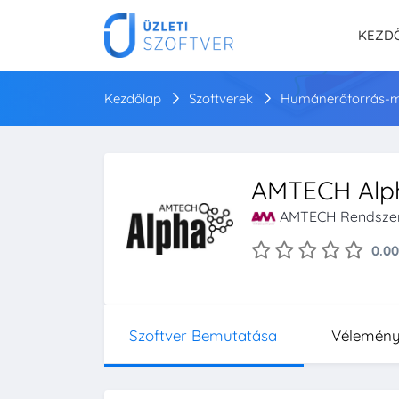
KEZD
Kezdőlap
Szoftverek
Humánerőforrás-m
AMTECH Alp
AMTECH Rendszer
0.00
Szoftver Bemutatása
Vélemén