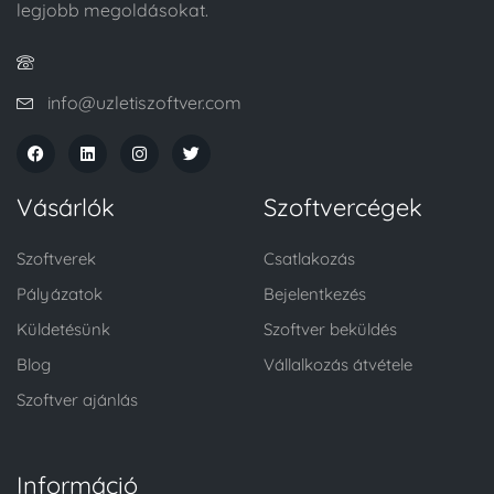
legjobb megoldásokat.
info@uzletiszoftver.com
Vásárlók
Szoftvercégek
Szoftverek
Csatlakozás
Pályázatok
Bejelentkezés
Küldetésünk
Szoftver beküldés
Blog
Vállalkozás átvétele
Szoftver ajánlás
Információ