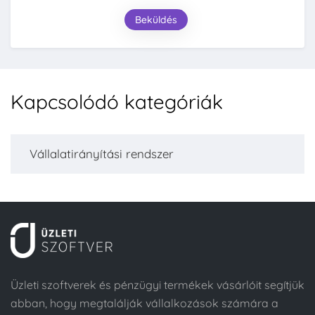
Beküldés
Kapcsolódó kategóriák
Vállalatirányítási rendszer
Üzleti szoftverek és pénzügyi termékek vásárlóit segítjük
abban, hogy megtalálják vállalkozások számára a