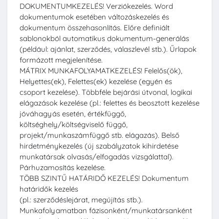
DOKUMENTUMKEZELÉS! Verziókezelés. Word
dokumentumok esetében változáskezelés és
dokumentum összehasonlítás. Előre definiált
sablonokból automatikus dokumentum-generálás
(például: ajánlat, szerződés, válaszlevél stb.). Űrlapok
formázott megjelenítése.
MÁTRIX MUNKAFOLYAMATKEZELÉS! Felelős(ök),
Helyettes(ek), Felettes(ek) kezelése (egyén és
csoport kezelése). Többféle bejárási útvonal, logikai
elágazások kezelése (pl.: felettes és beosztott kezelése
jóváhagyás esetén, értékfüggő,
költséghely/költségviselő függő,
projekt/munkaszámfüggő stb. elágazás). Belső
hirdetménykezelés (új szabályzatok kihirdetése
munkatársak olvasás/elfogadás vizsgálattal).
Párhuzamosítás kezelése.
TÖBB SZINTŰ HATÁRIDŐ KEZELÉS! Dokumentum
határidők kezelés
(pl.: szerződéslejárat, megújítás stb.).
Munkafolyamatban fázisonként/munkatársanként