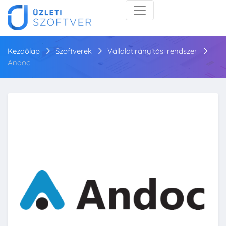
Kezdőlap
Szoftverek
Vállalatirányítási rendszer
Andoc