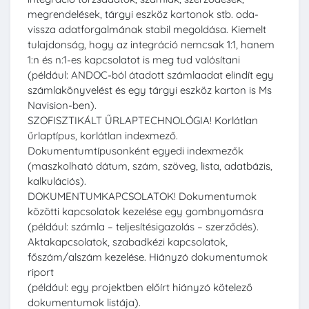
megrendelések, tárgyi eszköz kartonok stb. oda-
vissza adatforgalmának stabil megoldása. Kiemelt
tulajdonság, hogy az integráció nemcsak 1:1, hanem
1:n és n:1-es kapcsolatot is meg tud valósítani
(például: ANDOC-ból átadott számlaadat elindít egy
számlakönyvelést és egy tárgyi eszköz karton is Ms
Navision-ben).
SZOFISZTIKÁLT ŰRLAPTECHNOLÓGIA! Korlátlan
űrlaptípus, korlátlan indexmező.
Dokumentumtípusonként egyedi indexmezők
(maszkolható dátum, szám, szöveg, lista, adatbázis,
kalkulációs).
DOKUMENTUMKAPCSOLATOK! Dokumentumok
közötti kapcsolatok kezelése egy gombnyomásra
(például: számla – teljesítésigazolás – szerződés).
Aktakapcsolatok, szabadkézi kapcsolatok,
főszám/alszám kezelése. Hiányzó dokumentumok
riport
(például: egy projektben előírt hiányzó kötelező
dokumentumok listája).