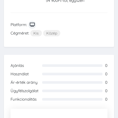
54 900Ft-tól, egyszeri
Platform:
Cégméret:
Kis
Közép
Ajánlás
0
0%
Használat
0
0%
Ár-érték arány
0
0%
Ügyfélszolgálat
0
0%
Funkcionalitás
0
0%