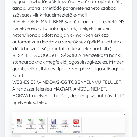
egyedi részhatáridők kezelése. Határidő lejárat előtt,
aznap, utána ismétlődő paraméterezhető szabad
szöveges +link figyelmeztető e-mail.
RIPORTOK E-MAIL-BEN! Szintén paraméterezhető MS
Excel-be exportálható riportok, melyek minden
héten/hónap adott napján e-mail-ben érkező
automatikus riportok a vezetőknek (például: átfutási
idő, kihasználtsági mutatók, késések riport stb.)
RÉSZLETES JOGOSULTSÁGOK! A nemzetközti banki
standardoknak megfelelő jogosultságkezelés. Minden
gomb, felirat, lista és riport szerephez, jogosultsághoz
kötött.
WEB-ES ÉS WINDOWS-OS TÖBBNYELNVŰ FELÜLET!
A rendszer jelenleg MAGYAR, ANGOL, NÉMET,
HORVÁT nyelven érhető el, de igény szerint bővíthető
nyelvválasztéka.