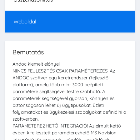
Weboldal
Bemutatás
Andoc kiemelt előnyei:
NINCS FEJLESZTÉS CSAK PARAMÉTEREZÉS! Az
ANDOC szoftver egy keretrendszer (fejlesztői
platform), amely több mint 3000 beépített
paramétere segítségével testre szabható. A
paraméterek segítségével gyorsan, könnyen és
biztonságosan lehet új ügytípusokat, üzleti
folyamatokat és ügykezelési szabályokat definiálni a
szoftverben.
PARAMÉTEREZHETŐ INTEGRÁCIÓ! Az elmúlt kettő
évben kifejlesztett paraméterezhető MS Navision
integráció törzsadatok, számlák, szerződések,