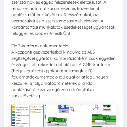
szerszámok és egyéb felszerelések életciklusát. A
rendszer automatikusan lekéri és közvetlenül
naplózza többek között az ütésszámokat, az
üzemórákat és a szerszámozási műveleteket. A
karbantartási munkálatok esedékességét ugyancsak
felügyeli, és időben értesíti Önt.
GMP-konform dokumentáció
A központi gépvezérlésből kiindulva az ALS
segítségével gyártási kombinációnként csak egyetlen
érvényesített rekordot definiálhat. A GMP-konform
(helyes gyártási gyakorlatnak megfelelő)
folyamatdokumentáció így gyakorlatilag „ingyen”
készül el: a folyamatparaméterek állandó
naplózásától kezdve egészen a hiánytalan
sarzskövetésig.