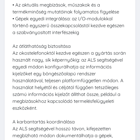
• Az aktuális megbízások, műszakok és a
termékminőség mutatóinak folyamatos figyelése
• Gépek egyedi integrálása: az I/O-modulokkal
történő egyszerű összekapcsolástól kezdve egészen
a szabványosított interfészekig
Az átláthatóság biztosítása
Az okostelefonoktól kezdve egészen a gyártás során
használt nagy, sík képernyőkig: az ALS segítségével
egyedi módon konfigurálhatja az információs
kijelzőket egy böngészőalapú rendszer
használatával, teljesen platformfüggetlen módon. A
használat helyétől és céljától függően tetszőleges
számú információs kijelzőt állíthat össze, például a
megbízásokhoz kapcsolódó termelésfelügyeleti
eszközként.
A karbantartás koordinálása
Az ALS segítségével hosszú távon, kifejezetten
megbízható módon dokumentálhatja a gépek,