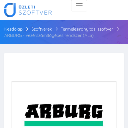
Kezdőlap
Szoftverek
Termelésirányítási szoftver
ARBURG - vezérszámítógépes rendszer (ALS)