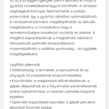
Az ALS az egyéni igények szerint építhető ki, majd a
gyártás növekedésével együtt bővíthető. A rendszer
segítségével könnyen felismerhetők a javítási
potenciálok, így a gyártás célzottan optimalizálható.
A rendszerrel bármikor megállapíthatók az aktuális
megbízásokra, a műszakokra vagy a
termékminőségre vonatkozó mutatók és adatok. A
meglévő kapacitásoknak a megbízható adatokra
támaszkodó optimális kihasználásával
maximalizálható a szállítási pontosság – az ügyfelek
megelégedésére.
Legfőbb jellemzők
• Átláthatóság: a termékek, a szerszámok és az
anyagok törzsadatainak központi kezelése
• Koordinálás: a megbízások előrehaladtának, a
gépek állapotának és a folyamatok paramétereinek
online nyilvántartása, a riasztási üzenetek központi
kezelése
• Optimális kapacitáskihasználás: a gépek percekre
lebontott finomtervezése