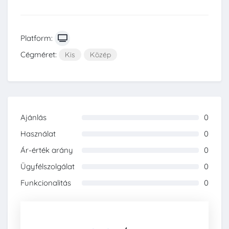
Platform:
Cégméret:
Kis
Közép
Ajánlás
0
0%
Használat
0
0%
Ár-érték arány
0
0%
Ügyfélszolgálat
0
0%
Funkcionalitás
0
0%