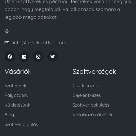
Üzleti szoftverek és pénzügyi termékek vásárlóit segítjük
abban, hogy megtalálják vállalkozások számára a
legjobb megoldásokat.
info@uzletiszoftver.com
Vásárlók
Szoftvercégek
Szoftverek
Csatlakozás
Pályázatok
Bejelentkezés
Küldetésünk
Szoftver beküldés
Blog
Vállalkozás átvétele
Szoftver ajánlás