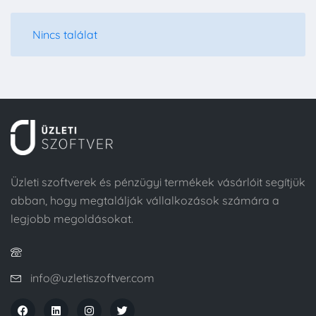
Nincs találat
Üzleti szoftverek és pénzügyi termékek vásárlóit segítjük
abban, hogy megtalálják vállalkozások számára a
legjobb megoldásokat.
info@uzletiszoftver.com