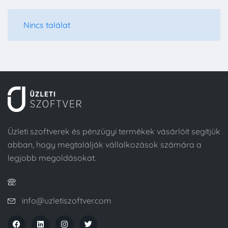
Nincs találat
Üzleti szoftverek és pénzügyi termékek vásárlóit segítjük
abban, hogy megtalálják vállalkozások számára a
legjobb megoldásokat.
info@uzletiszoftver.com