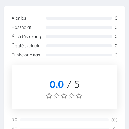
Ajánlás
0
0%
Használat
0
0%
Ár-érték arány
0
0%
Ügyfélszolgálat
0
0%
Funkcionalitás
0
0%
0.0
/
5
5.0
(0)
0%
4.0
(0)