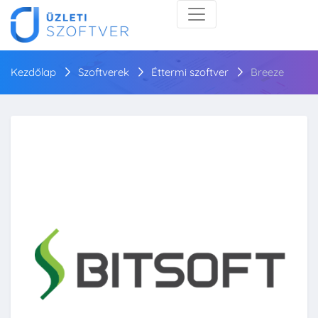
Kezdőlap
Szoftverek
Éttermi szoftver
Breeze