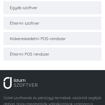
Egyéb szoftver
Éttermi szoftver
Kiskereskedelmi POS-rendszer
Éttermi POS rendszer
Üzleti szoftverek és pénzügyi termékek vásárlóit segítjük
abban, hogy megtalálják vállalkozások számára a