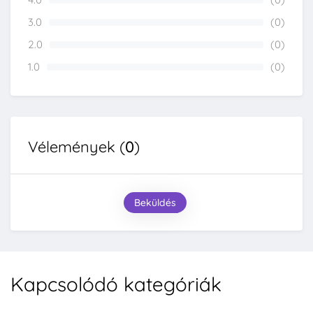
0%
3.0
(0)
0%
2.0
(0)
0%
1.0
(0)
0%
Vélemények (
0
)
Beküldés
Kapcsolódó kategóriák