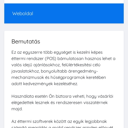
Weboldal
Bemutatás
Ez az egyszerre több egységet is kezelni képes
éttermi rendszer (POS) bámulatosan hasznos lehet a
valós idejű ajánlásokhoz, felülértékesítési célú
javaslatokhoz, bonyolultabb árengedmény-
mechanizmusok és hűségprogramok keretében
adott kedvezmények kezeléséhez.
Használata esetén Ön biztosra veheti, hogy vásárlói
elégedettek lesznek és rendszeresen visszatérnek
majd.
Az éttermi szoftverek között az egyik legjobbnak
számító megoldás a mobil rendszer minden előnyét