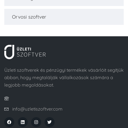
Orvosi szoftver
Üzleti szoftverek és pénzügyi termékek vásárlóit segítjük
abban, hogy megtalálják vállalkozások számára a
legjobb megoldásokat.
info@uzletiszoftver.com