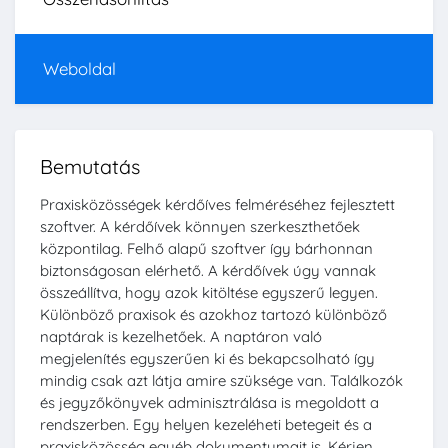
Weboldal
Bemutatás
Praxisközösségek kérdőíves felméréséhez fejlesztett
szoftver. A kérdőívek könnyen szerkeszthetőek
központilag. Felhő alapű szoftver így bárhonnan
biztonságosan elérhető. A kérdőívek úgy vannak
összeállítva, hogy azok kitöltése egyszerű legyen.
Különböző praxisok és azokhoz tartozó különböző
naptárak is kezelhetőek. A naptáron való
megjelenítés egyszerűen ki és bekapcsolható így
mindig csak azt látja amire szüksége van. Találkozók
és jegyzőkönyvek adminisztrálása is megoldott a
rendszerben. Egy helyen kezeléheti betegeit és a
praxisközösség egyéb dokumentumait is. Kérjen