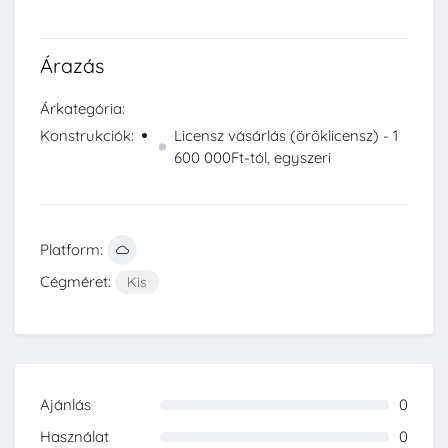
Árazás
Árkategória:
Konstrukciók:
Licensz vásárlás (öröklicensz) - 1
600 000Ft-tól, egyszeri
Platform:
Cégméret:
Kis
Ajánlás
0
0%
Használat
0
0%