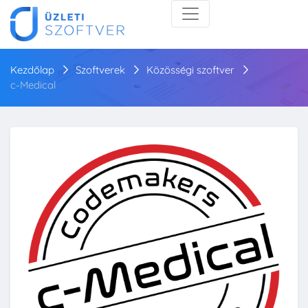
Kezdőlap
Szoftverek
Közösségi szoftver
c-Medical