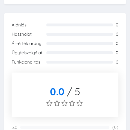
Ajánlás
0
0%
Használat
0
0%
Ár-érték arány
0
0%
Ügyfélszolgálat
0
0%
Funkcionalitás
0
0%
0.0
/
5
5.0
(0)
0%