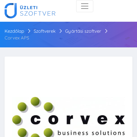
Kezdőlap
Szoftverek
Gyártási szoftver
Corvex APS