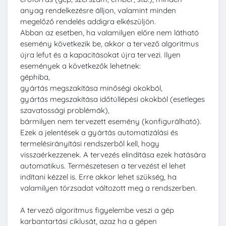
anyag rendelkezésre álljon, valamint minden
megelőző rendelés addigra elkészüljön.
Abban az esetben, ha valamilyen előre nem látható
esemény következik be, akkor a tervező algoritmus
újra lefut és a kapacitásokat újra tervezi. Ilyen
események a következők lehetnek:
géphiba,
gyártás megszakítása minőségi okokból,
gyártás megszakítása időtúllépési okokból (esetleges
szavatossági problémák),
bármilyen nem tervezett esemény (konfigurálható).
Ezek a jelentések a gyártás automatizálási és
termelésirányítási rendszerből kell, hogy
visszaérkezzenek. A tervezés elindítása ezek hatására
automatikus. Természetesen a tervezést el lehet
indítani kézzel is. Erre akkor lehet szükség, ha
valamilyen törzsadat változott meg a rendszerben.
A tervező algoritmus figyelembe veszi a gép
karbantartási ciklusát, azaz ha a gépen