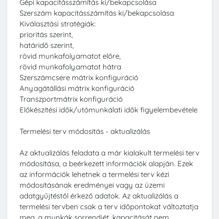
Gépi kapacitásszámítás ki/bekapcsolása
Szerszám kapacitásszámítás ki/bekapcsolása
Kiválasztási stratégiák:
prioritás szerint,
határidő szerint,
rövid munkafolyamatot előre,
rövid munkafolyamatot hátra
Szerszámcsere mátrix konfiguráció
Anyagátállási mátrix konfiguráció
Transzportmátrix konfiguráció
Előkészítési idők/utómunkálati idők figyelembevétele
Termelési terv módosítás - aktualizálás
Az aktualizálás feladata a már kialakult termelési terv
módosítása, a beérkezett információk alapján. Ezek
az információk lehetnek a termelési terv kézi
módosításának eredményei vagy az üzemi
adatgyűjtéstől érkező adatok. Az aktualizálás a
termelési tervben csak a terv időpontokat változtatja
meg, a munkák sorrendjét, kapacitását nem.