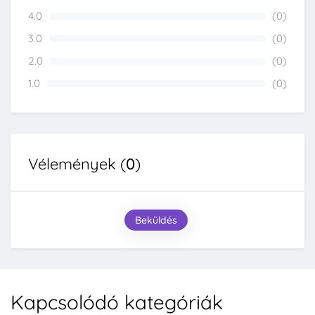
4.0
(0)
0%
3.0
(0)
0%
2.0
(0)
0%
1.0
(0)
0%
Vélemények (
0
)
Beküldés
Kapcsolódó kategóriák