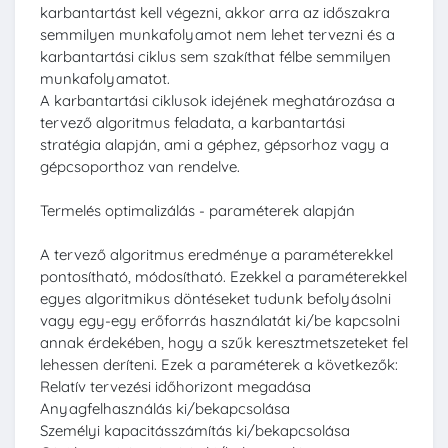
karbantartást kell végezni, akkor arra az időszakra
semmilyen munkafolyamot nem lehet tervezni és a
karbantartási ciklus sem szakíthat félbe semmilyen
munkafolyamatot.
A karbantartási ciklusok idejének meghatározása a
tervező algoritmus feladata, a karbantartási
stratégia alapján, ami a géphez, gépsorhoz vagy a
gépcsoporthoz van rendelve.
Termelés optimalizálás - paraméterek alapján
A tervező algoritmus eredménye a paraméterekkel
pontosítható, módosítható. Ezekkel a paraméterekkel
egyes algoritmikus döntéseket tudunk befolyásolni
vagy egy-egy erőforrás használatát ki/be kapcsolni
annak érdekében, hogy a szűk keresztmetszeteket fel
lehessen deríteni. Ezek a paraméterek a következők:
Relatív tervezési időhorizont megadása
Anyagfelhasználás ki/bekapcsolása
Személyi kapacitásszámítás ki/bekapcsolása