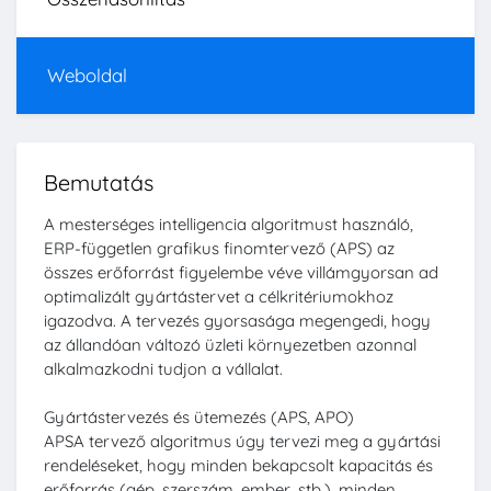
Weboldal
Bemutatás
A mesterséges intelligencia algoritmust használó,
ERP-független grafikus finomtervező (APS) az
összes erőforrást figyelembe véve villámgyorsan ad
optimalizált gyártástervet a célkritériumokhoz
igazodva. A tervezés gyorsasága megengedi, hogy
az állandóan változó üzleti környezetben azonnal
alkalmazkodni tudjon a vállalat.
Gyártástervezés és ütemezés (APS, APO)
APSA tervező algoritmus úgy tervezi meg a gyártási
rendeléseket, hogy minden bekapcsolt kapacitás és
erőforrás (gép, szerszám, ember, stb.), minden