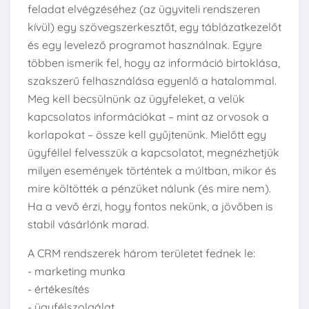
feladat elvégzéséhez (az ügyviteli rendszeren
kívül) egy szövegszerkesztőt, egy táblázatkezelőt
és egy levelező programot használnak. Egyre
többen ismerik fel, hogy az információ birtoklása,
szakszerű felhasználása egyenlő a hatalommal.
Meg kell becsülnünk az ügyfeleket, a velük
kapcsolatos információkat – mint az orvosok a
korlapokat – össze kell gyűjtenünk. Mielőtt egy
ügyféllel felvesszük a kapcsolatot, megnézhetjük
milyen események történtek a múltban, mikor és
mire költötték a pénzüket nálunk (és mire nem).
Ha a vevő érzi, hogy fontos nekünk, a jövőben is
stabil vásárlónk marad.
A CRM rendszerek három területet fednek le:
- marketing munka
- értékesítés
- ügyfélszolgálat