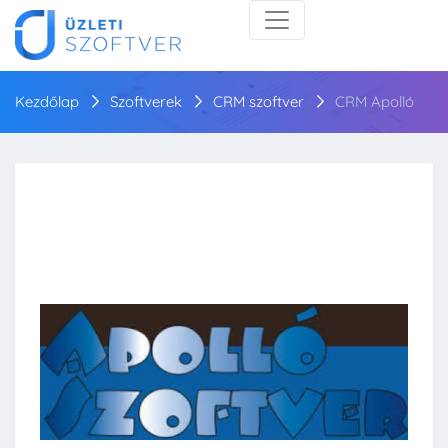
Kezdőlap
Szoftverek
CRM szoftver
CRM Apolló