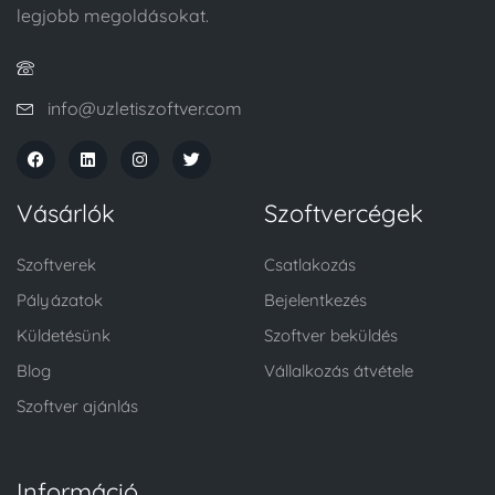
legjobb megoldásokat.
info@uzletiszoftver.com
Vásárlók
Szoftvercégek
Szoftverek
Csatlakozás
Pályázatok
Bejelentkezés
Küldetésünk
Szoftver beküldés
Blog
Vállalkozás átvétele
Szoftver ajánlás
Információ