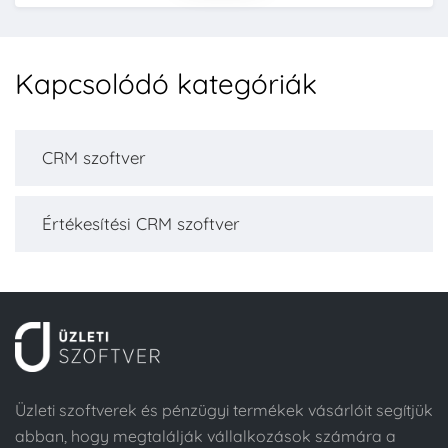
Kapcsolódó kategóriák
CRM szoftver
Értékesítési CRM szoftver
Üzleti szoftverek és pénzügyi termékek vásárlóit segítjük
abban, hogy megtalálják vállalkozások számára a