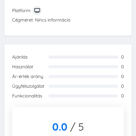
Platform:
Cégméret: Nincs információ
Ajánlás
0
0%
Használat
0
0%
Ár-érték arány
0
0%
Ügyfélszolgálat
0
0%
Funkcionalitás
0
0%
0.0
/
5