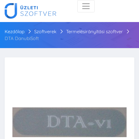
Kezdőlap
Szoftverek
Termelésirányítási szoftver
DTA DanubiSoft