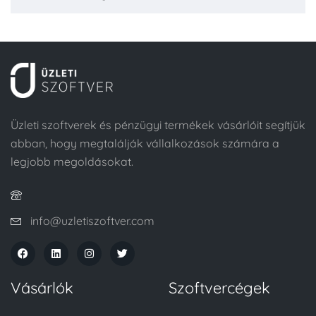
Üzleti szoftverek és pénzügyi termékek vásárlóit segítjük
abban, hogy megtalálják vállalkozások számára a
legjobb megoldásokat.
info@uzletiszoftver.com
Vásárlók
Szoftvercégek