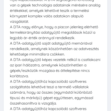
van a gépek technológia adatainak mérésére analóg
értékekkel, amelyek lehetővé teszik a termelési
környezet komplex valós adatokon alapuló
vizsgálatát.
A DTA nagy előnye, hogy a piacon jelenleg elérhető
termelésirányítási adatgyűjtő megoldások közül a
legjobb ár-érték aránnyal rendelkezik.
A DTA-adatgyűjtő saját adatgyűjtő memóriával
rendelkezik, amelynek köszönhetően az adatvesztés
lehetősége minimálisra csökken.
A DTA-adatgyűjtő képes vezeték nélkül is csatlakozni
az ipari hálózatra, amelynek köszönhetően a
gépek/eszközök mozgása és áttelepítése nincs
korlátozva.
A DTA-adatgyűjtőhöz kapcsolódó szoftveres
szolgáltatás lehetővé teszi a termelő vállalatok
számára, hogy az összes (egymástól különböző
típusú és márkájú) gépet együttesen, egymással
összehasonlítva is vizsgálja.
A DTA-adatgyűjtőhöz kapcsolódó szoftveres