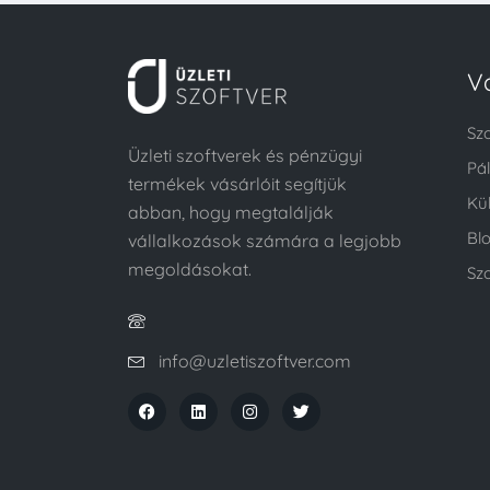
V
Sz
Üzleti szoftverek és pénzügyi
Pá
termékek vásárlóit segítjük
Kü
abban, hogy megtalálják
Bl
vállalkozások számára a legjobb
megoldásokat.
Szo
info@uzletiszoftver.com