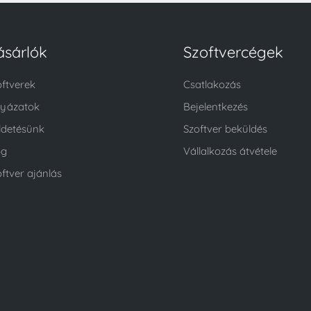
ásárlók
Szoftvercégek
oftverek
Csatlakozás
lyázatok
Bejelentkezés
ldetésünk
Szoftver beküldés
og
Vállalkozás átvétele
ftver ajánlás