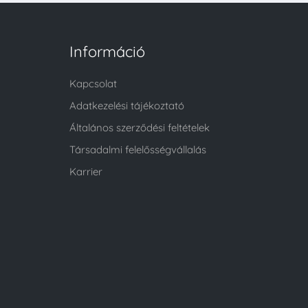
Információ
Kapcsolat
Adatkezelési tájékoztató
Általános szerződési feltételek
Társadalmi felelősségvállalás
Karrier