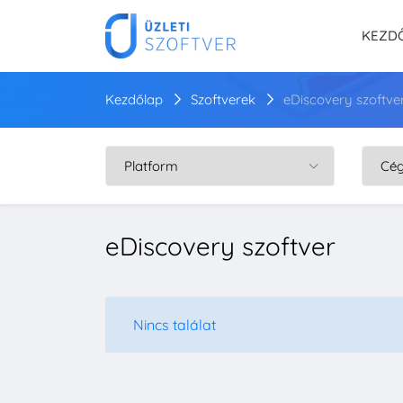
KEZD
Kezdőlap
Szoftverek
eDiscovery szoftve
eDiscovery szoftver
Nincs találat