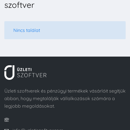
szoftver
Nincs találat
Üzleti szoftverek és pénzügyi termékek vásárlóit segítjük
abban, hogy megtalálják vállalkozások számára a
legjobb megoldásokat.