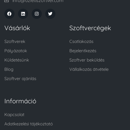
info@uzletiszoftver.com
Vásárlók
Szoftvercégek
Szoftverek
Csatlakozás
Pályázatok
Bejelentkezés
Küldetésünk
Szoftver beküldés
Blog
Vállalkozás átvétele
Szoftver ajánlás
Információ
Kapcsolat
Adatkezelési tájékoztató