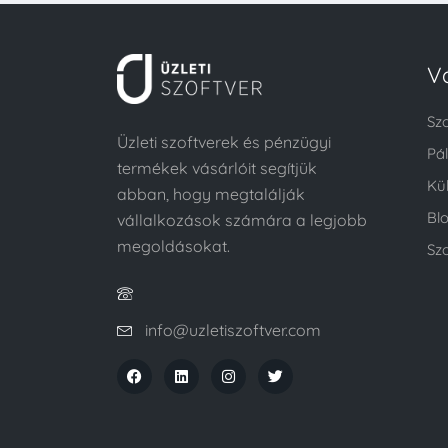
V
Sz
Üzleti szoftverek és pénzügyi
Pá
termékek vásárlóit segítjük
Kü
abban, hogy megtalálják
Bl
vállalkozások számára a legjobb
megoldásokat.
Szo
info@uzletiszoftver.com