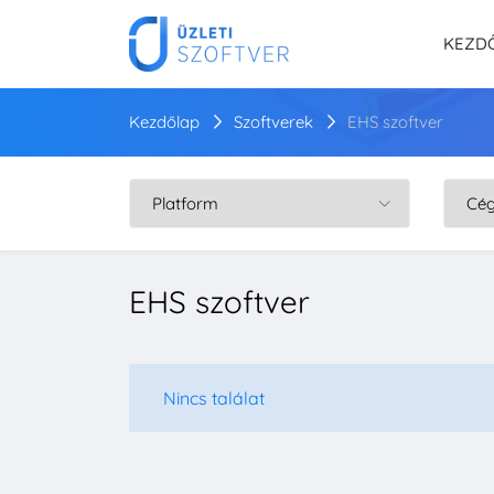
KEZD
Kezdőlap
Szoftverek
EHS szoftver
EHS szoftver
Nincs találat