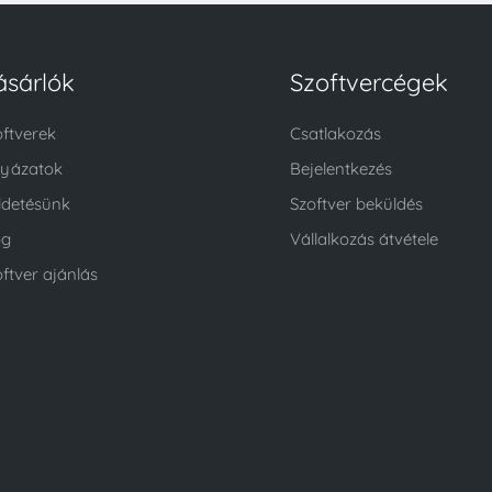
ásárlók
Szoftvercégek
oftverek
Csatlakozás
lyázatok
Bejelentkezés
ldetésünk
Szoftver beküldés
og
Vállalkozás átvétele
ftver ajánlás