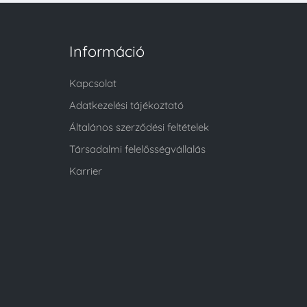
Információ
Kapcsolat
Adatkezelési tájékoztató
Általános szerződési feltételek
Társadalmi felelősségvállalás
Karrier