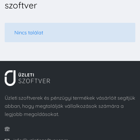
szoftver
Nincs találat
Üzleti szoftverek és pénzügyi termékek vásárlóit segítjük
abban, hogy megtalálják vállalkozások számára a
legjobb megoldásokat.