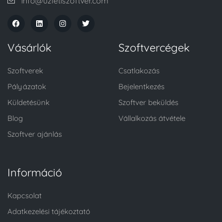
info@uzletiszoftver.com
Vásárlók
Szoftvercégek
Szoftverek
Csatlakozás
Pályázatok
Bejelentkezés
Küldetésünk
Szoftver beküldés
Blog
Vállalkozás átvétele
Szoftver ajánlás
Információ
Kapcsolat
Adatkezelési tájékoztató