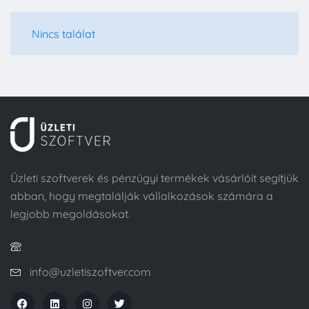
Nincs találat
Üzleti szoftverek és pénzügyi termékek vásárlóit segítjük
abban, hogy megtalálják vállalkozások számára a
legjobb megoldásokat.
info@uzletiszoftver.com