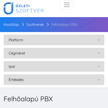
Kezdőlap
Szoftverek
Felhőalapú PBX
Felhőalapú PBX