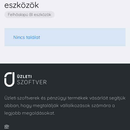
eszközök
Felhőalapú BI eszközök
Nincs találat
Üzleti szoftverek és pénzügyi termékek vásárlóit segítjük
abban, hogy megtalálják vállalkozások számára a
legjobb megoldásokat.