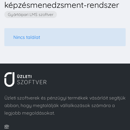
képzésmenedzsment-rendszer
Gyártóipari LMS szoftver
Nincs találat
Üzleti szoftverek és pénzügyi termékek vásárlóit segítjük
abban, hogy megtalálják vállalkozások számára a
legjobb megoldásokat.