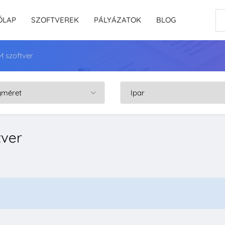
ŐLAP
SZOFTVEREK
PÁLYÁZATOK
BLOG
 szoftver
tver