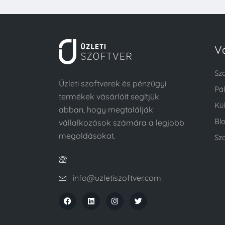
V
Sz
Üzleti szoftverek és pénzügyi
Pá
termékek vásárlóit segítjük
Kü
abban, hogy megtalálják
Bl
vállalkozások számára a legjobb
megoldásokat.
Szo
info@uzletiszoftver.com