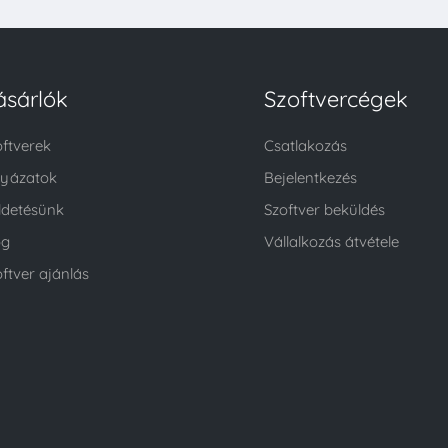
ásárlók
Szoftvercégek
oftverek
Csatlakozás
lyázatok
Bejelentkezés
ldetésünk
Szoftver beküldés
og
Vállalkozás átvétele
ftver ajánlás