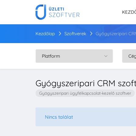
KEZD
Kezdőlap
Szoftverek
Gyógyszeripari CRM
Gyógyszeripari CRM szof
Gyógyszeripari ügyfélkapcsolat-kezelő szoftver
Nincs találat