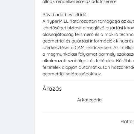
állnak rendelkezésre az adatcserére.
Rövid adatbeviteli idő:
A hyperMILL határozottan támogatja az auto
lehetőséget biztosít a meglévő gyártási kno
alaksajátosság felismerő és a makró technol
geometriai és gyártási információk kinyerés
szerkesztését a CAM rendszerben. Az intell
a megmunkálási folyamat bármely szakasz
alkalmazott szabályok és feltételek. Később
feltételek alapján automatikusan hozzárend
geometriai sajátosságokhoz.
Árazás
Árkategória:
Platfo