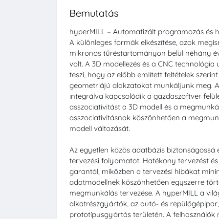
Bemutatás
hyperMILL – Automatizált programozás és
A különleges formák elkészítése, azok megi
mikronos tűréstartományon belül néhány év
volt. A 3D modellezés és a CNC technológia 
teszi, hogy az előbb említett feltételek szeri
geometriájú alakzatokat munkáljunk meg. A
integrálva kapcsolódik a gazdaszoftver felület
asszociativitást a 3D modell és a megmunkálá
asszociativitásnak köszönhetően a megmunk
modell változását.
Az egyetlen közös adatbázis biztonságossá é
tervezési folyamatot. Hatékony tervezést és
garantál, miközben a tervezési hibákat minim
adatmodellnek köszönhetően egyszerre tört
megmunkálás tervezése. A hyperMILL a vilá
alkatrészgyártók, az autó- és repülőgépipar
prototípusgyártás területén. A felhasználók 