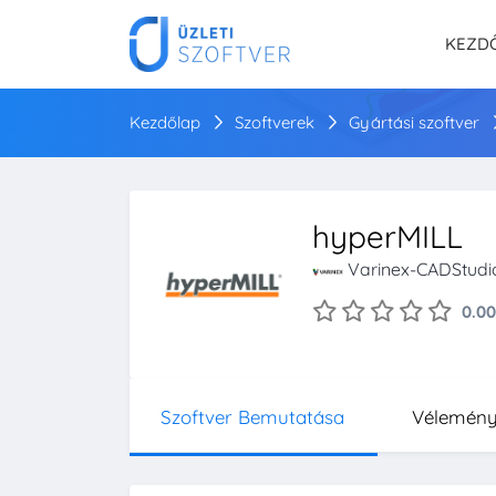
KEZD
Kezdőlap
Szoftverek
Gyártási szoftver
hyperMILL
Varinex-CADStudio
0.00
Szoftver Bemutatása
Vélemén