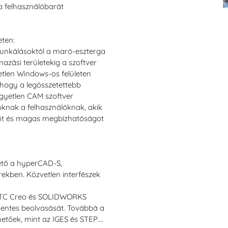
a felhasználóbarát
eten:
unkálásoktól a maró-eszterga
zási területekig a szoftver
tlen Windows-os felületen
, hogy a legösszetettebb
gyetlen CAM szoftver
zoknak a felhasználóknak, akik
dőt és magas megbízhatóságot
hető a hyperCAD-S,
kben. Közvetlen interfészek
 PTC Creo és SOLIDWORKS
entes beolvasását. Továbbá a
hetőek, mint az IGES és STEP….