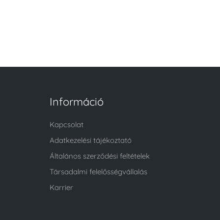
Információ
Kapcsolat
Adatkezelési tájékoztató
Általános szerződési feltételek
Társadalmi felelősségvállalás
Karrier