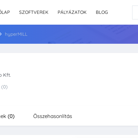
ŐLAP
SZOFTVEREK
PÁLYÁZATOK
BLOG
hyperMILL
 Kft.
(0)
yek
(0)
Összehasonlítás