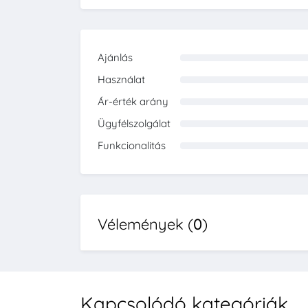
Ajánlás
0%
Használat
0%
Ár-érték arány
0%
Ügyfélszolgálat
0%
Funkcionalitás
0%
Vélemények (
0
)
Kapcsolódó kategóriák