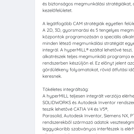
és biztonságos megmunkálási stratégiákat, 
kezelőfelületet.
A legátfogóbb CAM stratégiák egyetlen felül
A 2D, 3D, gyorsmarási és 5 tengelyes megm
központok programozásán a speciális alkalma
minden létező megmunkálási stratégiát egye
integrál. A hyperMILL® ezáltal lehetővé teszi
alkatrészek teljes megmunkáló programja e
rendszerben készüljön el. Ez előnyt jelent a
gördülékeny folyamatokat, rövid átfutási i
keresnek.
Tökéletes integráltság:
A hyperMILL teljesen integrált verziója elér
SOLIDWORKS és Autodesk Inventor rendszere
teszik lehetővé CATIA V4 és V5®,
Parasolid, Autodesk Inventor, Siemens NX,
rendszerekből származó adatok veszteségm
leggyakoribb szabványos interfészek is elér