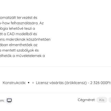
matizált tervezést és
w-how felhasználására. Az
ógia lehetővé teszi a
ét a CAD modellből és
igens makróknak köszönhetően
ában elmenthetőek az
 a mentett szabályok és
elhetők a műveletelemek a
Konstrukciók:
Licensz vásárlás (öröklicensz) - 2 326 000Ft-
Cégméret:
Kis
rm: