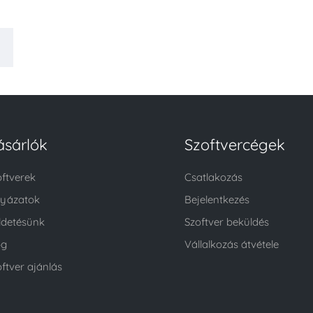
ásárlók
Szoftvercégek
oftverek
Csatlakozás
lyázatok
Bejelentkezés
ldetésünk
Szoftver beküldés
og
Vállalkozás átvétele
ftver ajánlás