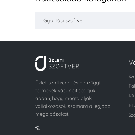
Gyártási szoftver
V
Sz
Üzleti szoftverek és pénzügyi
Pá
termékek vásárlóit segítjük
Kü
abban, hogy megtalálják
Bl
vállalkozások számára a legjobb
megoldásokat.
Szo