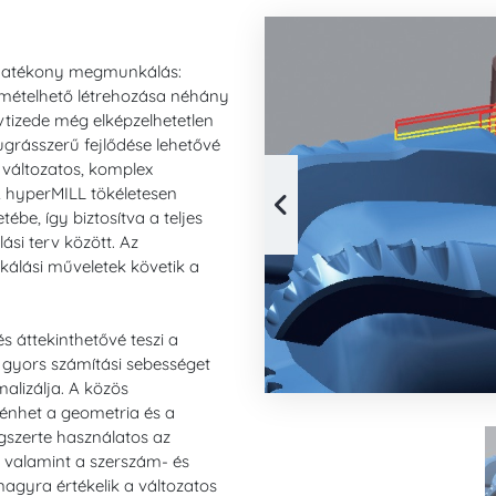
 hatékony megmunkálás:
smételhető létrehozása néhány
tizede még elképzelhetetlen
ugrásszerű fejlődése lehetővé
nt változatos, komplex
 hyperMILL tökéletesen
ébe, így biztosítva a teljes
si terv között. Az
álási műveletek követik a
s áttekinthetővé teszi a
 gyors számítási sebességet
alizálja. A közös
énhet a geometria és a
gszerte használatos az
, valamint a szerszám- és
nagyra értékelik a változatos