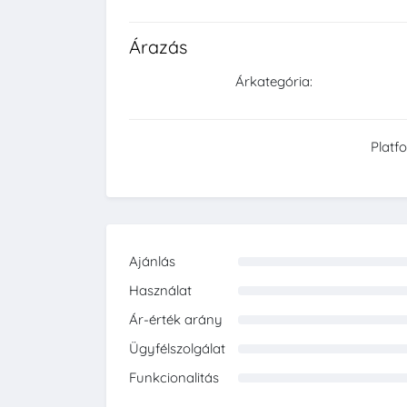
Árazás
Árkategória:
Platf
Ajánlás
0%
Használat
0%
Ár-érték arány
0%
Ügyfélszolgálat
0%
Funkcionalitás
0%