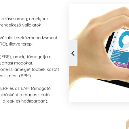
kalmazáscsomag, amelynek
rendelkező vállalatok
 vállalati eszközmenedzsment
), illetve terepi
er (ERP), amely támogatja a
gyártási módokat.
onens, amelyet többek között
nedzsment (PPM)
z ERP és az EAM támogató
goldásként a magas szintű
a légi- és hadiiparban).