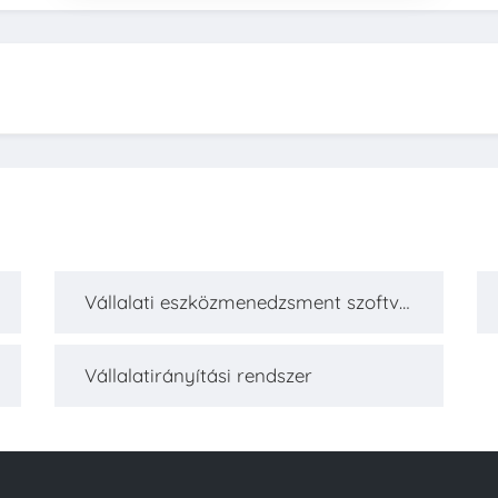
Vállalati eszközmenedzsment szoftve
r
Vállalatirányítási rendszer