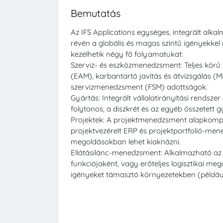
Bemutatás
Az IFS Applications egységes, integrált al
révén a globális és magas szintű igényekkel 
kezelhetik négy fő folyamatukat:
Szerviz- és eszközmenedzsment: Teljes körű
(EAM), karbantartó javítás és átvizsgálás (MRO
szervizmenedzsment (FSM) adottságok.
Gyártás: Integrált vállalatirányítási rendsz
folytonos, a diszkrét és az egyéb összetett 
Projektek: A projektmenedzsment alapkomp
projektvezérelt ERP és projektportfolió-me
megoldásokban lehet kiaknázni.
Ellátásilánc-menedzsment: Alkalmazható a
funkciójaként, vagy erőteljes logisztikai me
igényeket támasztó környezetekben (például 