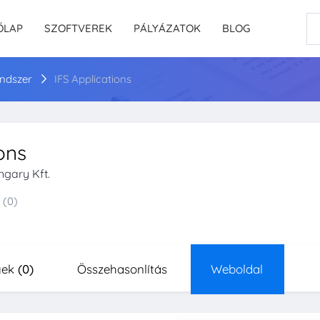
ŐLAP
SZOFTVEREK
PÁLYÁZATOK
BLOG
rendszer
IFS Applications
ons
ngary Kft.
(0)
yek
(0)
Összehasonlítás
Weboldal