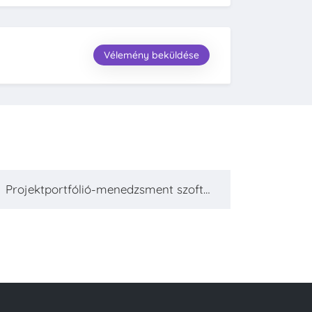
Vélemény beküldése
Projektportfólió-menedzsment szoftv
er