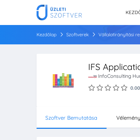
KEZD
Kezdőlap
Szoftverek
Vállalatirányítási 
IFS Applicati
InfoConsulting Hu
0.00
Szoftver Bemutatása
Vélemén