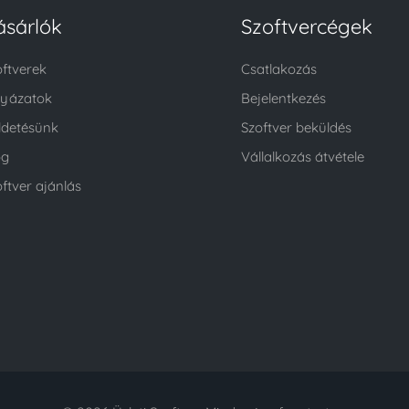
ásárlók
Szoftvercégek
oftverek
Csatlakozás
lyázatok
Bejelentkezés
ldetésünk
Szoftver beküldés
og
Vállalkozás átvétele
ftver ajánlás