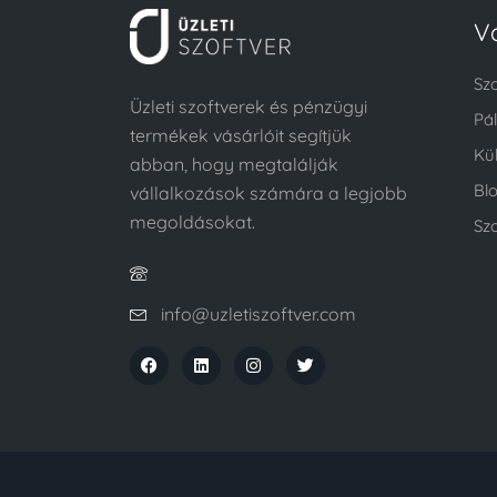
V
Sz
Üzleti szoftverek és pénzügyi
Pá
termékek vásárlóit segítjük
Kü
abban, hogy megtalálják
Bl
vállalkozások számára a legjobb
megoldásokat.
Szo
info@uzletiszoftver.com