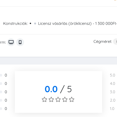
Konstrukciók:
Licensz vásárlás (öröklicensz) - 1 300 000Ft-
Cégméret:
orm:
0
5.0
0
4.0
0.0
/
5
0
3.0
0
2.0
0
1.0