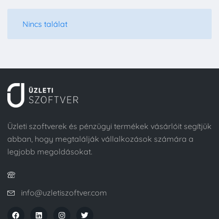
Nincs találat
Üzleti szoftverek és pénzügyi termékek vásárlóit segítjük
abban, hogy megtalálják vállalkozások számára a
legjobb megoldásokat.
info@uzletiszoftver.com