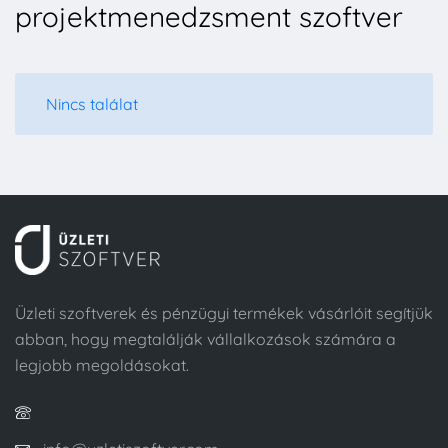
projektmenedzsment szoftver
Nincs találat
Üzleti szoftverek és pénzügyi termékek vásárlóit segítjük
abban, hogy megtalálják vállalkozások számára a
legjobb megoldásokat.