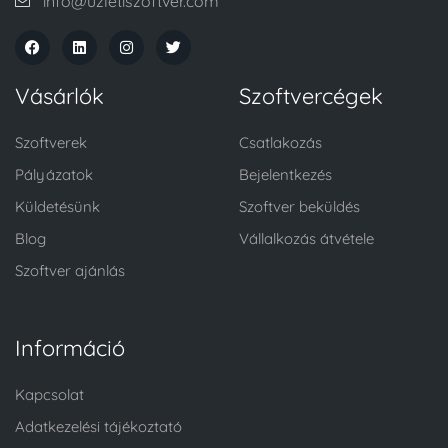
info@uzletiszoftver.com
Vásárlók
Szoftvercégek
Szoftverek
Csatlakozás
Pályázatok
Bejelentkezés
Küldetésünk
Szoftver beküldés
Blog
Vállalkozás átvétele
Szoftver ajánlás
Információ
Kapcsolat
Adatkezelési tájékoztató