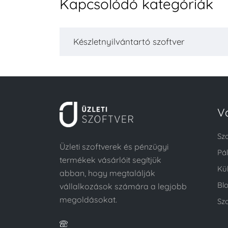
Kapcsolódó kategóriák
Készletnyilvántartó szoftver
V
Sz
Üzleti szoftverek és pénzügyi
Pá
termékek vásárlóit segítjük
Kü
abban, hogy megtalálják
Bl
vállalkozások számára a legjobb
megoldásokat.
Szo