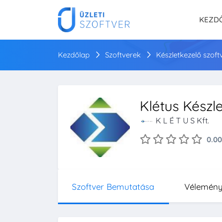
KEZD
Kezdőlap
Szoftverek
Készletkezelő szoft
Klétus Készle
K L É T U S Kft.
0.00
Szoftver Bemutatása
Vélemén