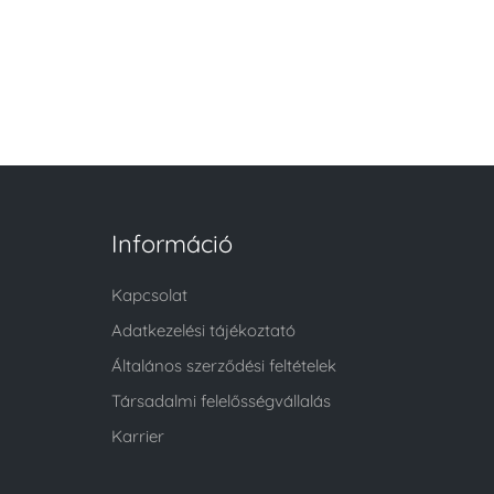
Információ
Kapcsolat
Adatkezelési tájékoztató
Általános szerződési feltételek
Társadalmi felelősségvállalás
Karrier