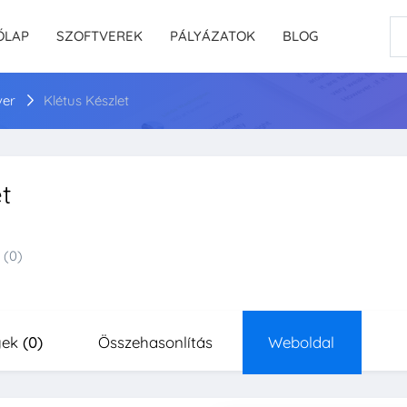
ŐLAP
SZOFTVEREK
PÁLYÁZATOK
BLOG
ver
Klétus Készlet
t
(0)
yek
(0)
Összehasonlítás
Weboldal