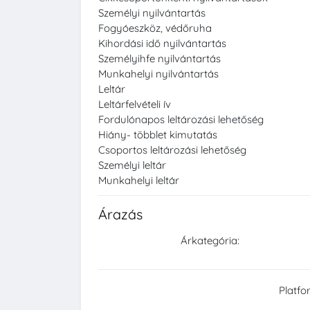
Személyi nyilvántartás
Fogyóeszköz, védőruha
Kihordási idő nyilvántartás
Személyihfe nyilvántartás
Munkahelyi nyilvántartás
Leltár
Leltárfelvételi ív
Fordulónapos leltározási lehetőség
Hiány- többlet kimutatás
Csoportos leltározási lehetőség
Személyi leltár
Munkahelyi leltár
Árazás
Árkategória:
Platfo