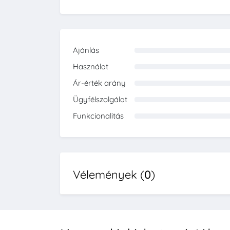
Ajánlás
0%
Használat
0%
Ár-érték arány
0%
Ügyfélszolgálat
0%
Funkcionalitás
0%
Vélemények (
0
)