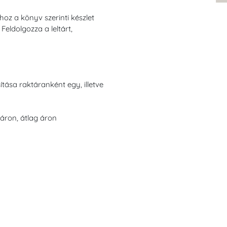
hoz a könyv szerinti készlet
eldolgozza a leltárt,
ása raktáranként egy, illetve
áron, átlag áron