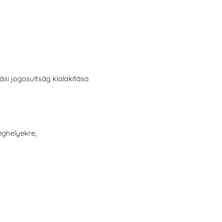
ási jogosultság kialakítása
éghelyekre,