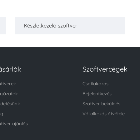
Készletkezelő szoftver
ásárlók
Szoftvercégek
oftverek
Csatlakozás
lyázatok
Bejelentkezés
ldetésünk
Szoftver beküldés
og
Vállalkozás átvétele
ftver ajánlás