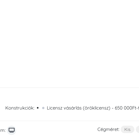
Konstrukciók:
Licensz vásárlás (öröklicensz) - 650 000Ft-t
Cégméret:
Kis
rm: