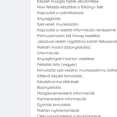
Készlet mozgás fajták elkülönítése
Havi feladás készítése a főkönyv felé
Kapcsolat a számlázással
Anyaggazda
Szervezet, munkaszám
Kapcsolat a vezetői információs rendszerrel
Párhuzamosan két hónap kezelése
Jelszóval védett rögzítőhöz kötött felhasznál
Raktári modul (bizonylatolás)
Információk
Anyagforgalmi karton vezetése
Feladási lista (vegyes)
Kimutatás szervezetre, munkaszámra, költs
Elfekvő készlet kimutatás
Készletnorma eltérések
Bizonylatolás
Mozgásnemenkénti információk
Partnerenkénti információk
Gyártás kimutatás
Raktári nyilvántartások
Cikkcsoportonkénti nyilvántartások