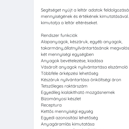
Segítséget nyújt a leltár adatok feldolgozásá
mennyiségének és értékének kimutatásával. F
kimutatja a leltár eltéréseket.
Rendszer funkciók
Alapanyagok, készáruk, egyéb anyagok,
takarmány,állatnyilvántartásának megvalósít
két mennyiségi egységben
Anyagok bevételezése, kiadása
Vásárolt anyagok nyilvántartása elszámoló 
Többféle árképzési lehetőség
Készáruk nyilvántartása önköltségi áron
Tetszőleges raktárszám
Egyedileg kialakítható mozgásnemek
Bizományosi készlet
Receptura
Kettős mennyiségi egység
Egyedi azonosítási lehetőség
Anyagáramlás kimutatása