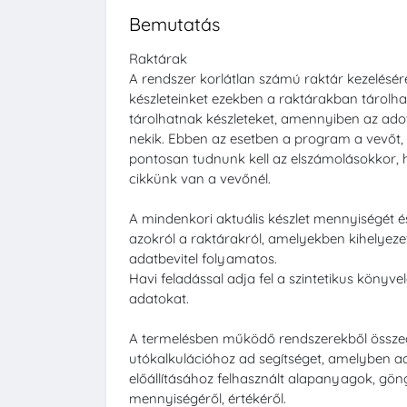
Bemutatás
Raktárak
A rendszer korlátlan számú raktár kezelésére
készleteinket ezekben a raktárakban tárolhat
tárolhatnak készleteket, amennyiben az ad
nekik. Ebben az esetben a program a vevőt, mi
pontosan tudnunk kell az elszámolásokkor,
cikkünk van a vevőnél.
A mindenkori aktuális készlet mennyiségét és
azokról a raktárakról, amelyekben kihelyeze
adatbevitel folyamatos.
Havi feladással adja fel a szintetikus könyve
adatokat.
A termelésben működő rendszerekből összeg
utókalkulációhoz ad segítséget, amelyben ad
előállításához felhasznált alapanyagok, g
mennyiségéről, értékéről.