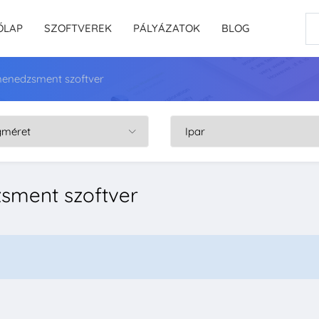
ŐLAP
SZOFTVEREK
PÁLYÁZATOK
BLOG
menedzsment szoftver
sment szoftver