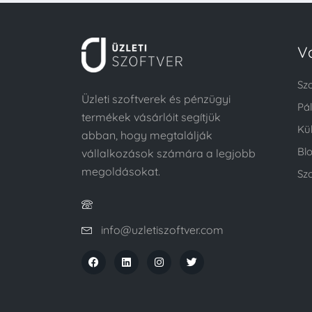
V
Sz
Üzleti szoftverek és pénzügyi
Pá
termékek vásárlóit segítjük
Kü
abban, hogy megtalálják
Bl
vállalkozások számára a legjobb
megoldásokat.
Szo
info@uzletiszoftver.com