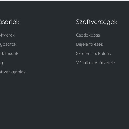
ásárlók
Szoftvercégek
oftverek
Csatlakozás
lyázatok
Bejelentkezés
ldetésünk
Szoftver beküldés
og
Vállalkozás átvétele
ftver ajánlás