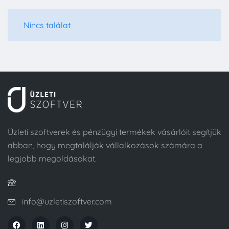
Nincs találat
Üzleti szoftverek és pénzügyi termékek vásárlóit segítjük
abban, hogy megtalálják vállalkozások számára a
legjobb megoldásokat.
info@uzletiszoftver.com