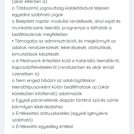
(akár eltérően is)
o Többszintű jogosultság kialakításával teljesen
egyedire szabható jogok
o Beépített naptár modullal rendelkezik, ahol saját és
munkatársaink teendői, programjai is láthatók a
beállításoknak megfelelően
• Támogatja az adminisztrációt, és megkönnyíti az
adatok rendszerezését, lekérdezését, statisztikák,
kimutatások készítését:
o A Meshwork értesítést küld a határidős teendőkről,
kapcsolatfelvételekről (rendszerben és akár email
üzenetben is)
o Nem enged hibázni az adatrögzítéskor:
teendőtípusonként külön beállíthatóak az (akár
kötelezően kitöltendő) adatmezők
o Egyedi paraméterek alapján történő szűrés szinte
bármilyen lekérdezéshez
o Értékesítési státuszkezelés (egyedi igényekre
szabható)
o Értékesítői egyedileg értékel