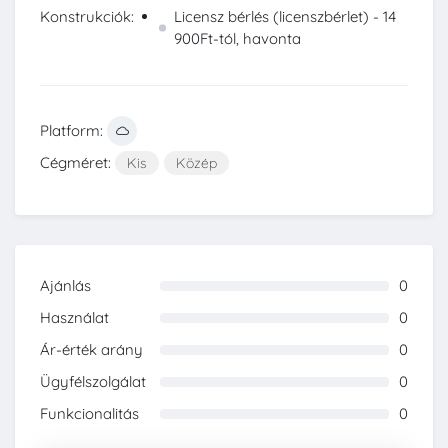
Konstrukciók:
Licensz bérlés (licenszbérlet) - 14
900Ft-tól, havonta
Platform:
Cégméret:
Kis
Közép
Ajánlás
0
0%
Használat
0
0%
Ár-érték arány
0
0%
Ügyfélszolgálat
0
0%
Funkcionalitás
0
0%