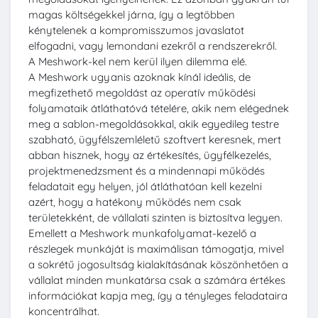
magas költségekkel járna, így a legtöbben
kénytelenek a kompromisszumos javaslatot
elfogadni, vagy lemondani ezekről a rendszerekről.
A Meshwork-kel nem kerül ilyen dilemma elé.
A Meshwork ugyanis azoknak kínál ideális, de
megfizethető megoldást az operatív működési
folyamataik átláthatóvá tételére, akik nem elégednek
meg a sablon-megoldásokkal, akik egyedileg testre
szabható, ügyfélszemléletű szoftvert keresnek, mert
abban hisznek, hogy az értékesítés, ügyfélkezelés,
projektmenedzsment és a mindennapi működés
feladatait egy helyen, jól átláthatóan kell kezelni
azért, hogy a hatékony működés nem csak
területekként, de vállalati szinten is biztosítva legyen.
Emellett a Meshwork munkafolyamat-kezelő a
részlegek munkáját is maximálisan támogatja, mivel
a sokrétű jogosultság kialakításának köszönhetően a
vállalat minden munkatársa csak a számára értékes
információkat kapja meg, így a tényleges feladataira
koncentrálhat.