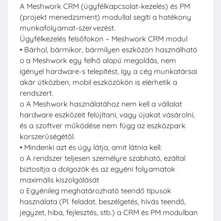
A Meshwork CRM (ügyfélkapcsolat-kezelés) és PM
(projekt menedzsment) modullal segíti a hatékony
munkafolyamat-szervezést.
Ügyfélkezelés felsőfokon – Meshwork CRM modul
• Bárhol, bármikor, bármilyen eszközön használható
o a Meshwork egy felhő alapú megoldás, nem
igényel hardware-s telepítést, így a cég munkatársai
akár útközben, mobil eszközökön is elérhetik a
rendszert.
o A Meshwork használatához nem kell a vállalat
hardware eszközeit felújítani, vagy újakat vásárolni,
és a szoftver működése nem függ az eszközpark
korszerűségétől.
• Mindenki azt és úgy látja, amit látnia kell:
o A rendszer teljesen személyre szabható, ezáltal
biztosítja a dolgozók és az egyéni folyamatok
maximális kiszolgálását
o Egyénileg meghatározható teendő típusok
használata (Pl. feladat, beszélgetés, hívás teendő,
jegyzet, hiba, fejlesztés, stb.) a CRM és PM modulban