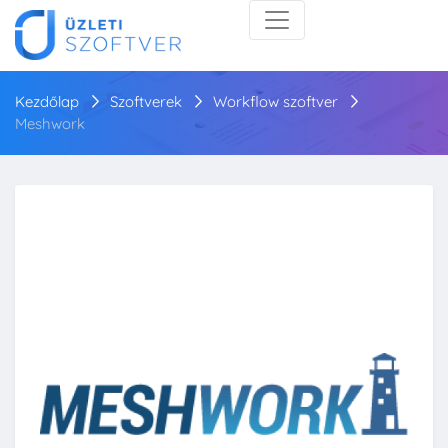
Kezdőlap
Szoftverek
Workflow szoftver
Meshwork