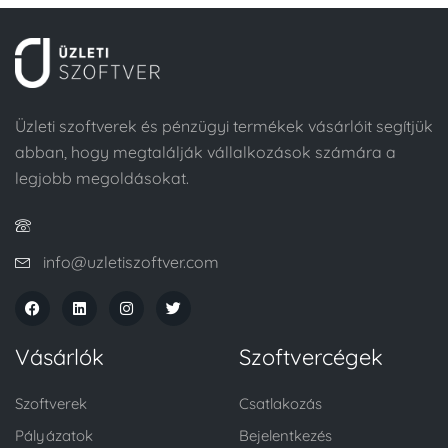
Üzleti szoftverek és pénzügyi termékek vásárlóit segítjük
abban, hogy megtalálják vállalkozások számára a
legjobb megoldásokat.
info@uzletiszoftver.com
Vásárlók
Szoftvercégek
Szoftverek
Csatlakozás
Pályázatok
Bejelentkezés