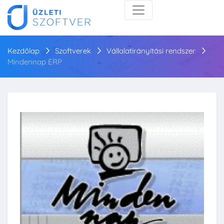
Kezdőlap
Szoftverek
Vállalatirányítási rendszer
Mindennap ERP