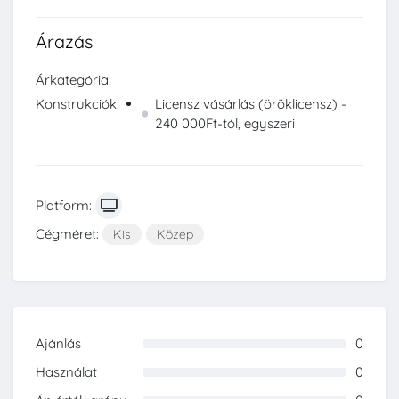
Árazás
Árkategória:
Konstrukciók:
Licensz vásárlás (öröklicensz) -
240 000Ft-tól, egyszeri
Platform:
Cégméret:
Kis
Közép
Ajánlás
0
0%
Használat
0
0%