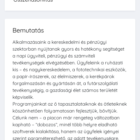
Bemutatás
Alkalmazásaink a kereskedelmi és pénzügyi
szektorban nyújtanak gyors és hatékony segítséget
a napi ügyviteli, pénzügyi és számviteli
tevékenységek elvégzésében. Ügyfeleink a ruházati
kis – és nagykereskedelem, a fototechnikai eszközök,
a papír-írószerek, az élelmiszerek, a kerékpárok
forgalmazásán és gyártásán át, a futárszolgálati
tevékenységig, a gazdasági élet számos területét
képviselik.
Programjainkat az ő tapasztalataiknak és ötleteiknek
köszönhetően folyamatosan fejlesztjük, bővítjük.
Célunk nem – a piacon már rengeteg változatban
kapható – ”dobozos”, minél több helyre eladható
szoftverek kialakítása, hanem az ügyfelek igényei
szerint paraméterezhető, az adott tevékenységre,