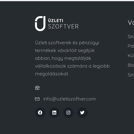
V
Sz
Üzleti szoftverek és pénzügyi
Pá
termékek vásárlóit segítjük
Kü
abban, hogy megtalálják
Bl
vállalkozások számára a legjobb
megoldásokat.
Szo
info@uzletiszoftver.com