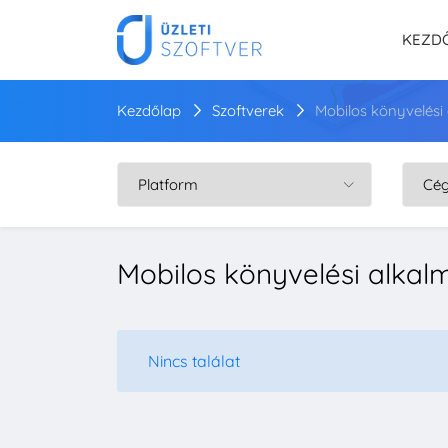
KEZD
Kezdőlap
Szoftverek
Mobilos könyvelési
Mobilos könyvelési alka
Nincs találat