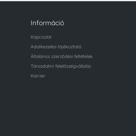
Információ
Kapcsolat
Adatkezelési tájékoztató
Általános szerződési feltételek
Társadalmi felelősségvállalás
Karrier