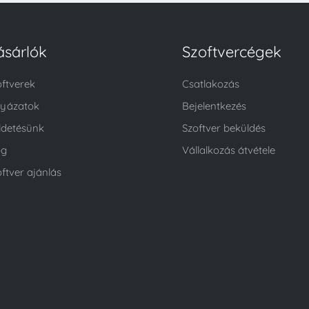
ásárlók
Szoftvercégek
oftverek
Csatlakozás
lyázatok
Bejelentkezés
ldetésünk
Szoftver beküldés
og
Vállalkozás átvétele
ftver ajánlás