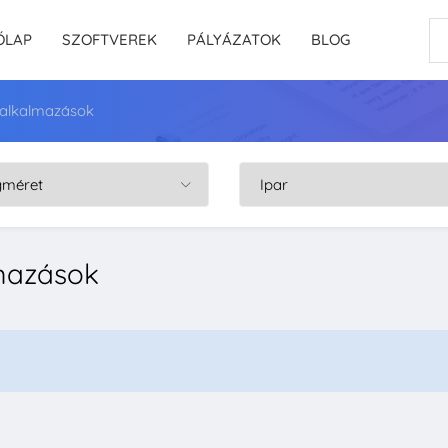
ŐLAP
SZOFTVEREK
PÁLYÁZATOK
BLOG
 alkalmazások
lmazások