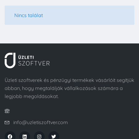
Nincs találat
Üzleti szoftverek és pénzügyi termékek vásárlóit segítjük
abban, hogy megtalálják vállalkozások számára a
legjobb megoldásokat.
info@uzletiszoftver.com