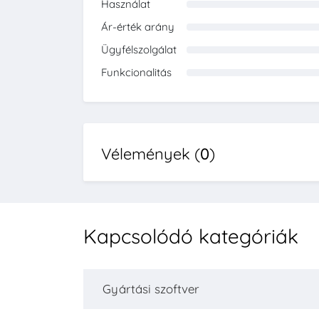
Használat
0%
Ár-érték arány
0%
Ügyfélszolgálat
0%
Funkcionalitás
0%
Vélemények (
0
)
Kapcsolódó kategóriák
Gyártási szoftver