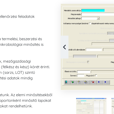
llenőrzési feladatok
termelési, beszerzési és
krobiológiai minősítés is
ok, mezőgazdasági
élkész és kész) körét érinti.
(sarzs, LOT) szintű
tési adatok mindig
atunk. Az elemi minősítésekből
oportonként minősítő lapokat
ásokat rendelhetünk.