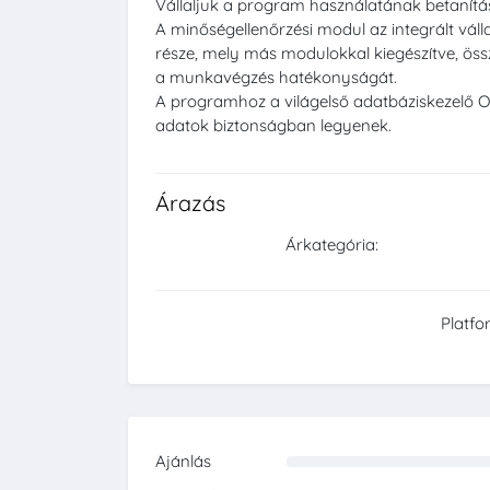
Vállaljuk a program használatának betanítá
A minőségellenőrzési modul az integrált váll
része, mely más modulokkal kiegészítve, ös
a munkavégzés hatékonyságát.
A programhoz a világelső adatbáziskezelő O
adatok biztonságban legyenek.
Árazás
Árkategória:
Platfo
Ajánlás
0%