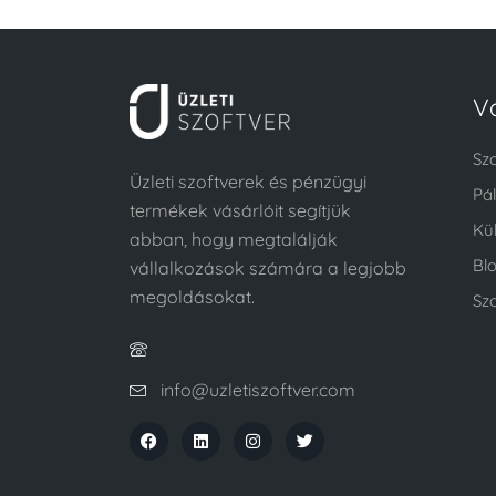
V
Sz
Üzleti szoftverek és pénzügyi
Pá
termékek vásárlóit segítjük
Kü
abban, hogy megtalálják
Bl
vállalkozások számára a legjobb
megoldásokat.
Szo
info@uzletiszoftver.com