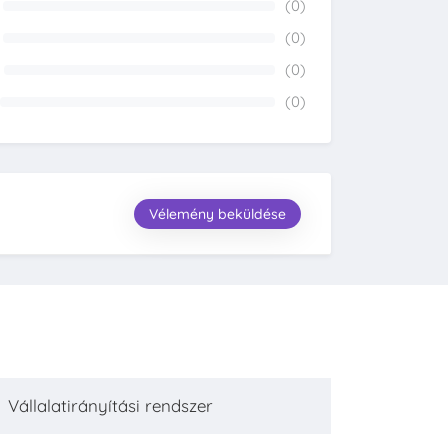
(0)
0%
(0)
0%
(0)
0%
(0)
0%
Vélemény beküldése
Vállalatirányítási rendszer