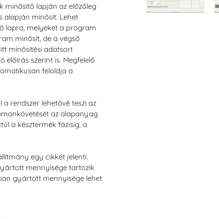
 minősítő lapján az előzőleg
ás alapján minősít. Lehet
ítő lapra, melyeket a program
gram minősít, de a végső
itt minősítési adatsort
előírás szerint is. Megfelelő
omatikusan feloldja a
 a rendszer lehetővé teszi az
omonkövetését az alapanyag
tül a késztermék fázisig, a
ítmány egy cikkét jelenti.
ártott mennyisége tartozik
an gyártott mennyisége lehet