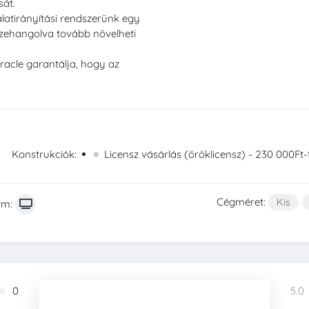
sát.
alatirányítási rendszerünk egy
szehangolva tovább növelheti
racle garantálja, hogy az
Konstrukciók:
Licensz vásárlás (öröklicensz) - 230 000Ft-t
Cégméret:
Kis
rm:
0
5.0