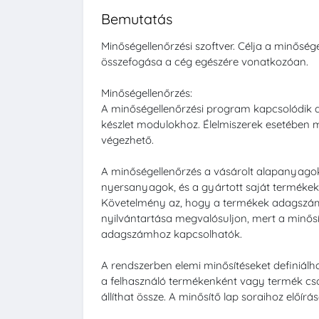
Bemutatás
Minőségellenőrzési szoftver. Célja a minősége
összefogása a cég egészére vonatkozóan.
Minőségellenőrzés:
A minőségellenőrzési program kapcsolódik a 
készlet modulokhoz. Élelmiszerek esetében mi
végezhető.
A minőségellenőrzés a vásárolt alapanyag
nyersanyagok, és a gyártott saját termékek (f
Követelmény az, hogy a termékek adagszám 
nyilvántartása megvalósuljon, mert a minősí
adagszámhoz kapcsolhatók.
A rendszerben elemi minősítéseket definiálh
a felhasználó termékenként vagy termék cs
állíthat össze. A minősítő lap soraihoz előír