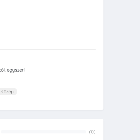
ól, egyszeri
Közép
(0)
0%