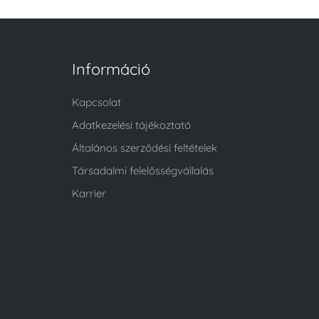
Információ
Kapcsolat
Adatkezelési tájékoztató
Általános szerződési feltételek
Társadalmi felelősségvállalás
Karrier