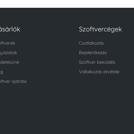
ásárlók
Szoftvercégek
oftverek
Csatlakozás
lyázatok
Bejelentkezés
ldetésünk
Szoftver beküldés
og
Vállalkozás átvétele
ftver ajánlás