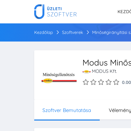
KEZD
Kezdőlap
Szoftverek
Minőségirányítási 
Modus Minős
MODUS Kft.
0.00
Szoftver Bemutatása
Vélemén