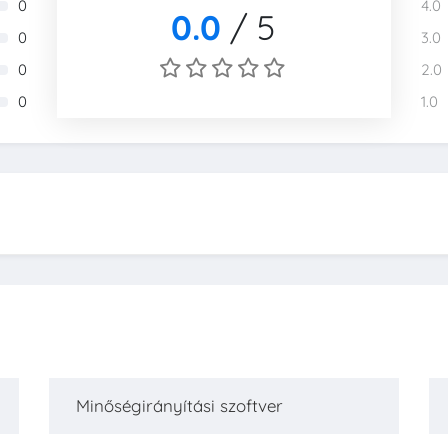
0
4.0
0.0
/
5
0
3.0
0
2.0
0
1.0
Minőségirányítási szoftver