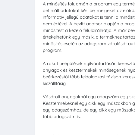
A minősítés folyamán a program egy termék
definiált adatokat kéri be, melyeket az előír
informatív jellegű adatokat is tenni a minős
nem értékel. A bevitt adatsor alapján a pro
minősítést a kezelő felülbírálhatja. A már bev
értékelhetünk egy másik, a termékhez tartozó 
minősítés esetén az adagszám zárolását aut
program.
A rakat beépülések nyilvántartásán keresztül
anyagok és késztermékek minőségének ny
beérkezéstől több feldolgozási fázison keresz
kiszállításig.
Vásárolt anyagoknál egy adagszám egy száll
Késztermékeknél egy cikk egy műszakban gy
egy adagszámhoz, de egy cikk egy műszakb
több adagszám is.