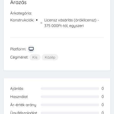
Árazás
Árkategória:
Konstrukciók:
Licensz vásárlás (öröklicensz) -
375 000Ft-tól, egyszeri
Platform:
Cégméret:
Kis
Közép
Ajánlás
0
0%
Használat
0
0%
Ár-érték arány
0
0%
Ügyfélszolgálat
0