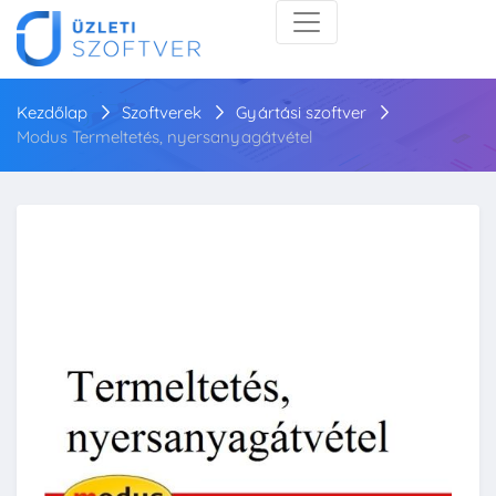
Kezdőlap
Szoftverek
Gyártási szoftver
Modus Termeltetés, nyersanyagátvétel