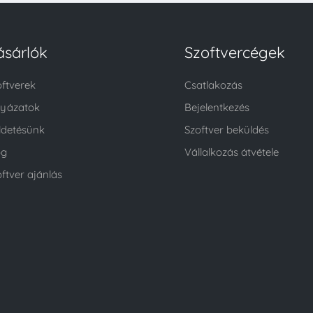
ásárlók
Szoftvercégek
oftverek
Csatlakozás
lyázatok
Bejelentkezés
ldetésünk
Szoftver beküldés
og
Vállalkozás átvétele
ftver ajánlás