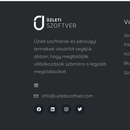
V
Sz
Üzleti szoftverek és pénzügyi
Pá
termékek vásárlóit segítjük
Kü
abban, hogy megtalálják
Bl
vállalkozások számára a legjobb
megoldásokat.
Szo
info@uzletiszoftver.com