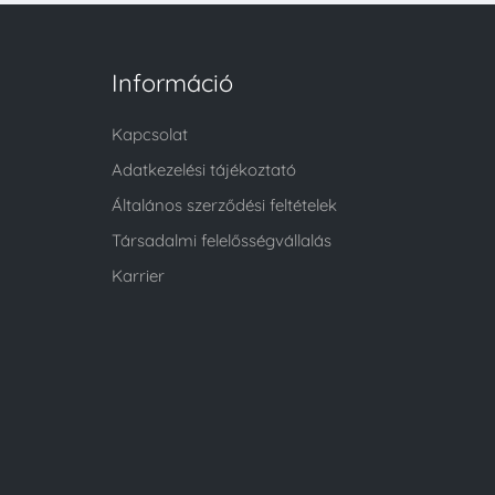
Információ
Kapcsolat
Adatkezelési tájékoztató
Általános szerződési feltételek
Társadalmi felelősségvállalás
Karrier