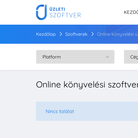
KEZD
Kezdőlap
Szoftverek
Online könyvelési s
Online könyvelési szoftve
Nincs találat