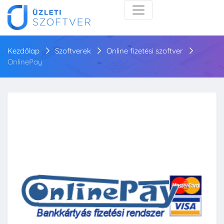
Kezdőlap
Szoftverek
Online fizetési szoftver
OnlinePay