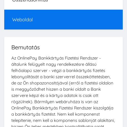
Weboldal
Bemutatás
Az OnlinePay Bankkártyás Fizetési Rendszer -
általunk felügyelt nagy rendelkezésre állású
felhőalapú szerver - végzi a bankkártyás fizetés
lebonyolítását a banki szerverrel összeköttetésben,
de az Ön shopazonosítójával (erről a fizetési oldalon
is meggyőződhet hiszen a banki oldalt a Bank
szervere képzi és a kártya adatok is csak ott
rögzülnek). Bármilyen webáruháza is van az
OnlinePay Bankkártyás Fizetési Rendszer kiszolgálja
a bankkártyás fizetést. Nem kell komponenst
telepítenie, nem kell a komponens sablonját alakítani,
hiszen Ön teljes mértékben kontrollálhatja saját