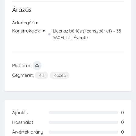
Árazás
Árkategória:
Konstrukciók:
Licensz bérlés (licenszbérlet) - 35
560Ft-tól, Évente
Platform:
Cégméret:
Kis
Közép
Ajánlás
0
0%
Használat
0
0%
Ár-érték arány
0
0%