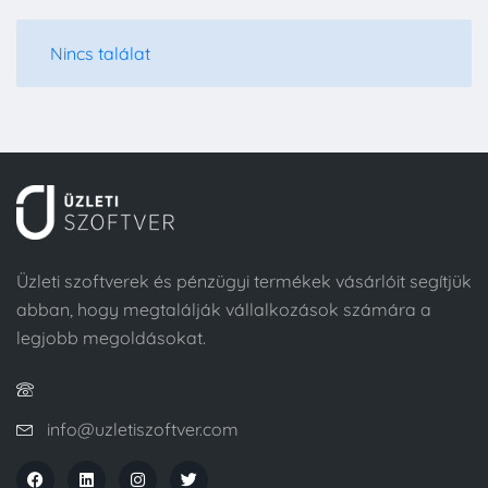
Nincs találat
Üzleti szoftverek és pénzügyi termékek vásárlóit segítjük
abban, hogy megtalálják vállalkozások számára a
legjobb megoldásokat.
info@uzletiszoftver.com