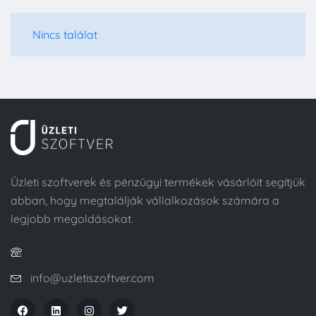
Nincs találat
Üzleti szoftverek és pénzügyi termékek vásárlóit segítjük
abban, hogy megtalálják vállalkozások számára a
legjobb megoldásokat.
info@uzletiszoftver.com