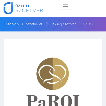
Kezdőlap
Szoftverek
Pékség szoftver
PaROI