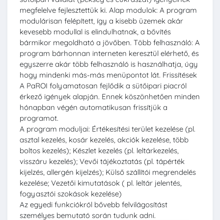
megfelelve fejlesztettük ki. Alap modulok: A program
modulárisan felépített, így a kisebb üzemek akár
kevesebb modullal is elindulhatnak, a bővítés
bármikor megoldható a jövőben. Több felhasználó: A
program bárhonnan interneten keresztül elérhető, és
egyszerre akár több felhasználó is használhatja, úgy
hogy mindenki más-más menüpontot lát. Frissítések
A PaROI folyamatosan fejlődik a sütőipari piacról
érkező igények alapján. Ennek köszönhetően minden
hónapban végén automatikusan frissítjük a
programot.
A program moduljai: Értékesítési terület kezelése (pl.
asztal kezelés, kosár kezelés, akciók kezelése, több
boltos kezelés); Készlet kezelés (pl. leltárkezelés,
visszáru kezelés); Vevői tájékoztatás (pl. tápérték
kijelzés, allergén kijelzés); Külső szállítói megrendelés
kezelése; Vezetői kimutatások ( pl. leltár jelentés,
fogyasztói szokások kezelése)
Az egyedi funkciókról bővebb felvilágosítást
személyes bemutató során tudunk adni.