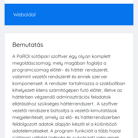
Weboldal
Bemutatás
A PaROI sütőipari szoftver egy olyan komplett
megoldáscsomag, mely magában foglalja a
programcsomag előtér- és háttér rendszerét,
valamint vezetői rendszerét és ennek szerver
komponenseit. A rendszer tartalmazza a szakboltban
kihelyezett kliens számítógépen futó előtér, illetve az
háttérben végzendő adminisztrációs feladatok
ellátásához szükséges háttérrendszert . A szoftver
vezetői rendszere biztosítja a vezetői kimutatások
megjelenítését, amely az elő- és háttérrendszerben
feldolgozott adatok alapján készíti el a különböző
adatelemzéseket. A program funkcióit a több hazai
sütőipari vállalat (pékség és cukrászat) igényeinek