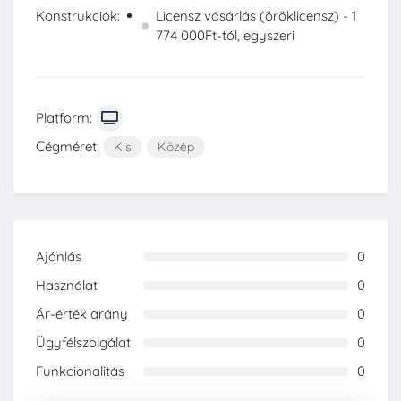
Konstrukciók:
Licensz vásárlás (öröklicensz) - 1
774 000Ft-tól, egyszeri
Platform:
Cégméret:
Kis
Közép
Ajánlás
0
0%
Használat
0
0%
Ár-érték arány
0
0%
Ügyfélszolgálat
0
0%
Funkcionalitás
0
0%