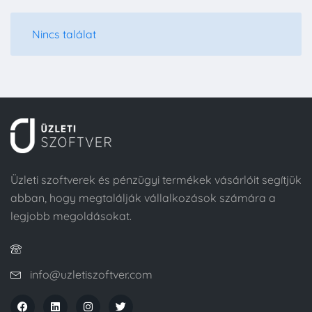
Nincs találat
Üzleti szoftverek és pénzügyi termékek vásárlóit segítjük
abban, hogy megtalálják vállalkozások számára a
legjobb megoldásokat.
info@uzletiszoftver.com