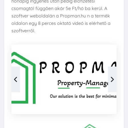
hónapig ingyenes után pedig előfizetési
csomagtól függően akár 5e Ft/hó ba kerül. A
szoftver weboldalán a Propman.hu n a termék
oldalon egy 8 perces oktató videó is elérhető a
szoftverről.