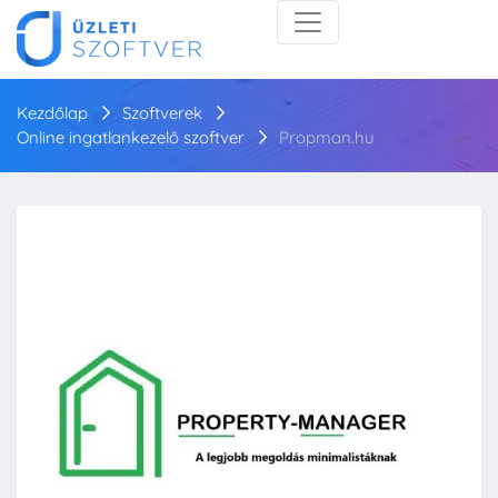
Kezdőlap
Szoftverek
Online ingatlankezelő szoftver
Propman.hu