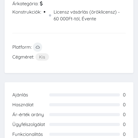
Árkategória:
Konstrukciók:
Licensz vásárlás (öröklicensz) -
60 000Ft-tól, Évente
Platform:
Cégméret:
Kis
Ajánlás
0
0%
Használat
0
0%
Ár-érték arány
0
0%
Ügyfélszolgálat
0
0%
Funkcionalitás
0
0%