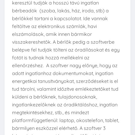
keresztül tudják a hosszú távú ingatlan
bérbeadók (szoba, lakás, ház, iroda, stb) a
bérlőkkel tartani a kapcsolatot. Ide vannak
feltöltve az elektronikus számlák, havi
elszámolások, amik innen bármikor
visszakereshetők. A bérlők pedig a szoftverbe
belépve fel tudják tölteni az óraállásokat és egy
fotót is tudnak hozzá mellékelni az
ellenőrzéshez. A szoftver nagy előnye, hogy az
adott ingatlanhoz dokumentumokat, ingatlan
energetikai tanusítványokat, szerződéseket is el
tud tárolni, valamint időzítve emlékeztetőket tud
küldeni a bérlőknek, tulajdonosoknak,
ingatlankezelőknek az óradiktáláshoz, ingatlan
megtekintésekhez, stb., és mindezt
platformfüggetlenül: laptop, okostelefon, tablet,
bármilyen eszközzel elérhető. A szoftver 3