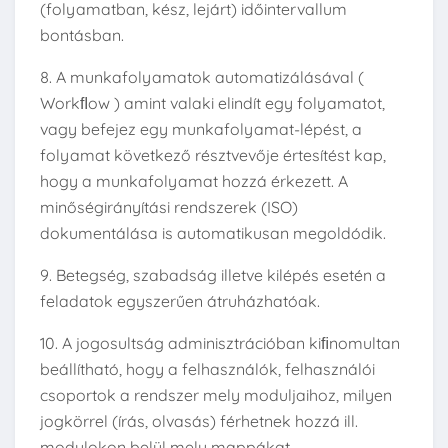
(folyamatban, kész, lejárt) időintervallum
bontásban.
8. A munkafolyamatok automatizálásával (
Workﬂow ) amint valaki elindít egy folyamatot,
vagy befejez egy munkafolyamat-lépést, a
folyamat következő résztvevője értesítést kap,
hogy a munkafolyamat hozzá érkezett. A
minőségirányítási rendszerek (ISO)
dokumentálása is automatikusan megoldódik.
9. Betegség, szabadság illetve kilépés esetén a
feladatok egyszerűen átruházhatóak.
10. A jogosultság adminisztrációban kiﬁnomultan
beállítható, hogy a felhasználók, felhasználói
csoportok a rendszer mely moduljaihoz, milyen
jogkörrel (írás, olvasás) férhetnek hozzá ill.
modulokon belül mely mappákat,