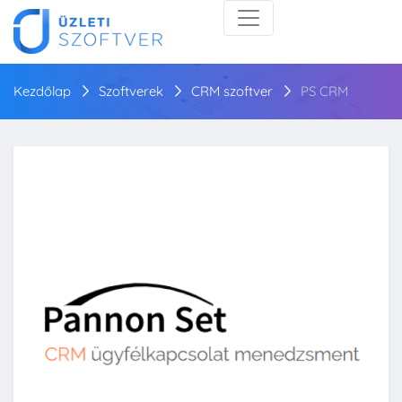
Kezdőlap
Szoftverek
CRM szoftver
PS CRM