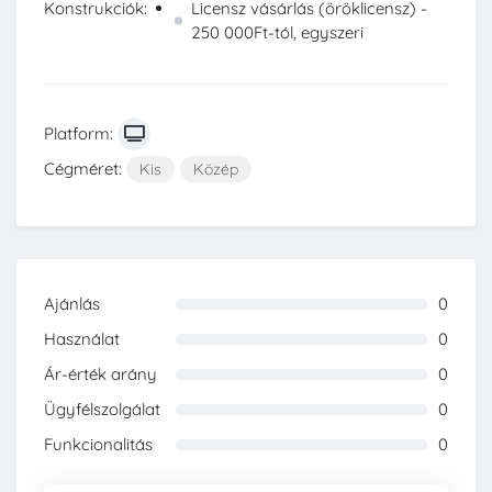
Konstrukciók:
Licensz vásárlás (öröklicensz) -
250 000Ft-tól, egyszeri
Platform:
Cégméret:
Kis
Közép
Ajánlás
0
0%
Használat
0
0%
Ár-érték arány
0
0%
Ügyfélszolgálat
0
0%
Funkcionalitás
0
0%