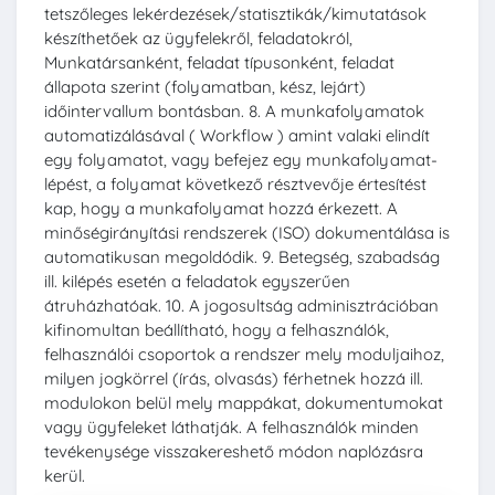
tetszőleges lekérdezések/statisztikák/kimutatások
készíthetőek az ügyfelekről, feladatokról,
Munkatársanként, feladat típusonként, feladat
állapota szerint (folyamatban, kész, lejárt)
időintervallum bontásban. 8. A munkafolyamatok
automatizálásával ( Workflow ) amint valaki elindít
egy folyamatot, vagy befejez egy munkafolyamat-
lépést, a folyamat következő résztvevője értesítést
kap, hogy a munkafolyamat hozzá érkezett. A
minőségirányítási rendszerek (ISO) dokumentálása is
automatikusan megoldódik. 9. Betegség, szabadság
ill. kilépés esetén a feladatok egyszerűen
átruházhatóak. 10. A jogosultság adminisztrációban
kifinomultan beállítható, hogy a felhasználók,
felhasználói csoportok a rendszer mely moduljaihoz,
milyen jogkörrel (írás, olvasás) férhetnek hozzá ill.
modulokon belül mely mappákat, dokumentumokat
vagy ügyfeleket láthatják. A felhasználók minden
tevékenysége visszakereshető módon naplózásra
kerül.