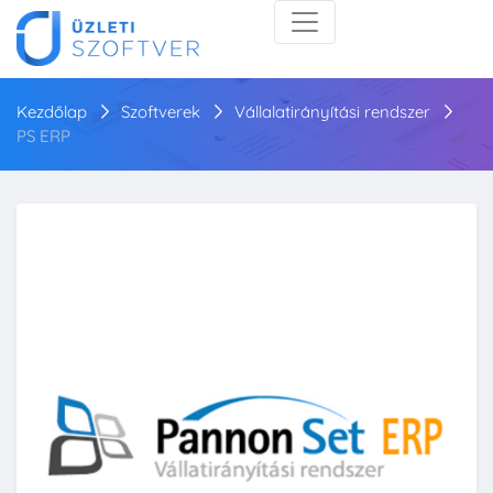
Kezdőlap
Szoftverek
Vállalatirányítási rendszer
PS ERP