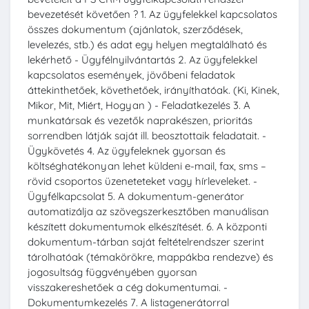
bevezetését követően ? 1. Az ügyfelekkel kapcsolatos
összes dokumentum (ajánlatok, szerződések,
levelezés, stb.) és adat egy helyen megtalálható és
lekérhető - Ügyfélnyilvántartás 2. Az ügyfelekkel
kapcsolatos események, jövőbeni feladatok
áttekinthetőek, követhetőek, irányíthatóak. (Ki, Kinek,
Mikor, Mit, Miért, Hogyan ) - Feladatkezelés 3. A
munkatársak és vezetők naprakészen, prioritás
sorrendben látják saját ill. beosztottaik feladatait. -
Ügykövetés 4. Az ügyfeleknek gyorsan és
költséghatékonyan lehet küldeni e-mail, fax, sms –
rövid csoportos üzeneteteket vagy hírleveleket. -
Ügyfélkapcsolat 5. A dokumentum-generátor
automatizálja az szövegszerkesztőben manuálisan
készített dokumentumok elkészítését. 6. A központi
dokumentum-tárban saját feltételrendszer szerint
tárolhatóak (témakörökre, mappákba rendezve) és
jogosultság függvényében gyorsan
visszakereshetőek a cég dokumentumai. -
Dokumentumkezelés 7. A listagenerátorral