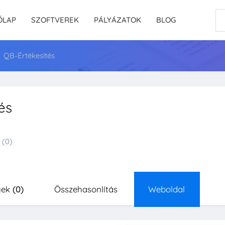
ŐLAP
SZOFTVEREK
PÁLYÁZATOK
BLOG
QB-Értékesítés
és
(0)
yek
(0)
Összehasonlítás
Weboldal