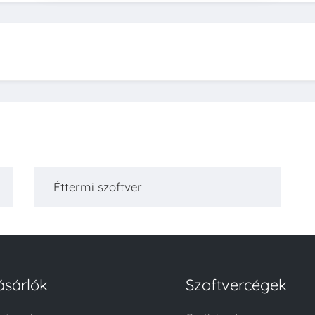
Éttermi szoftver
ásárlók
Szoftvercégek