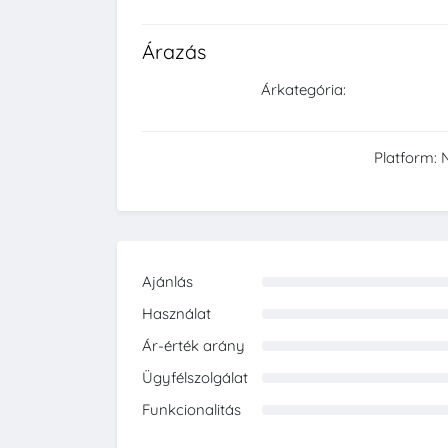
Árazás
Árkategória:
Platform: 
Ajánlás
0%
Használat
0%
Ár-érték arány
0%
Ügyfélszolgálat
0%
Funkcionalitás
0%