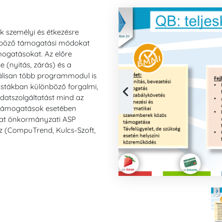
k személyi és étkezésre
ülönböző támogatási módokat
mogatásokat. Az előre
 (nyitás, zárás) és a
onálisan több programmodul is
listákban különböző forgalmi,
datszolgáltatást mind az
 támogatások esetében
olat önkormányzati ASP
 (CompuTrend, Kulcs-Szoft,