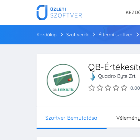
KEZD
Kezdőlap
Szoftverek
Éttermi szoftver
QB-Értékesít
Quadro Byte Zrt.
0.00
Szoftver Bemutatása
Vélemén