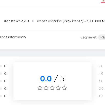
Konstrukciók:
Licensz vásárlás (öröklicensz) - 300 000Ft-t
Nincs információ
Cégméret:
Ki
0
5.0
0
4.0
0.0
/
5
0
3.0
0
2.0
0
1.0