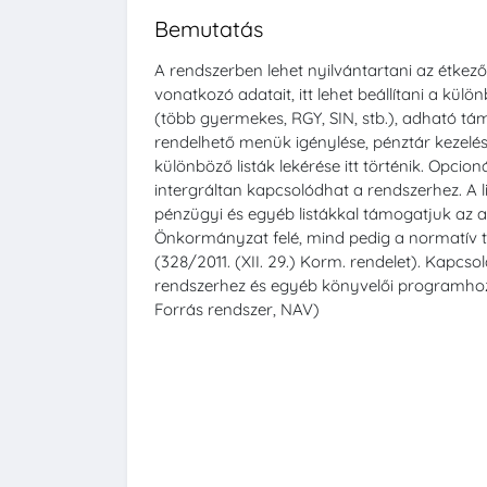
Bemutatás
A rendszerben lehet nyilvántartani az étkező
vonatkozó adatait, itt lehet beállítani a k
(több gyermekes, RGY, SIN, stb.), adható tá
rendelhető menük igénylése, pénztár kezelése
különböző listák lekérése itt történik. Opci
intergráltan kapcsolódhat a rendszerhez. A 
pénzügyi és egyéb listákkal támogatjuk az a
Önkormányzat felé, mind pedig a normatív
(328/2011. (XII. 29.) Korm. rendelet). Kapcs
rendszerhez és egyéb könyvelői programhoz
Forrás rendszer, NAV)